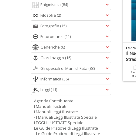
Enigmistica
(84)
Filosofia
(2)
Fotografia
(15)
Fotoromanzi
(11)
Generiche
(6)
L
E GUIDE PRATICHE DI LEGGI ILLUSTRATE N.10
GENDA CONTRIBUENTE N.30
I MANU
genda Del Contribuente
Testamento Ed Eredità
Il Nu
Giardinaggio
(16)
Stra
Cartacea
Digitale
Cartacea
Digitale
Gli speciali di Mani di Fata
(83)
12.90 €
5.90 €
9.90 €
4.90 €
Car
9.
Informatica
(36)
Leggi
(11)
Agenda Contribuente
I Manuali Illustrati
I Manuali Leggi Illustrate
- I Manuali Leggi Illustrate Speciale
LEGGI ILLUSTRATE Speciale
Le Guide Pratiche di Leggi Illustrate
- Le Guide Pratiche di Leggi Illustrate