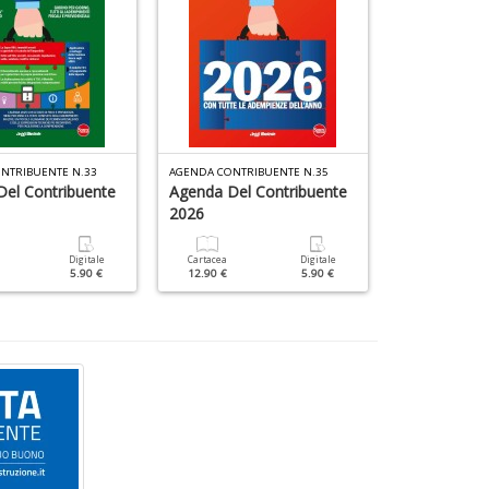
NTRIBUENTE N.33
AGENDA CONTRIBUENTE N.35
AGENDA CONTRI
el Contribuente
Agenda Del Contribuente
Redditi 2019
2026
Cartacea
11.90 €
Digitale
Cartacea
Digitale
5.90 €
12.90 €
5.90 €