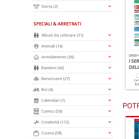
Storia
(2)
SPECIALI & ARRETRATI
Album da colorare
(31)
Animali
(14)
EGGI ILLUSTRATE N.511
LEGGI ILLUSTRATE N.510
LEGGI 
Arredamento
(36)
30 ANNO 2025
Come Pagare Meno
I SE
Tasse
DELL
Bambini
(42)
Cartacea
Digitale
Benessere
(27)
5.00 €
2.50 €
Cartacea
Digitale
Car
5.00 €
2.50 €
5.
Bici
(4)
Calendari
(1)
POTR
Comics
(50)
Creatività
(112)
Cucina
(58)