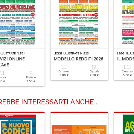
ILLUSTRATE N.524
LEGGI ILLUSTRATE N.523
LEGGI ILLU
RVIZI ONLINE
MODELLO REDDITI 2026
IL MODE
’AdE
Cartacea
Digitale
Cartacea
5.00 €
2.50 €
5.00 €
tacea
Digitale
00 €
2.50 €
EBBE INTERESSARTI ANCHE..