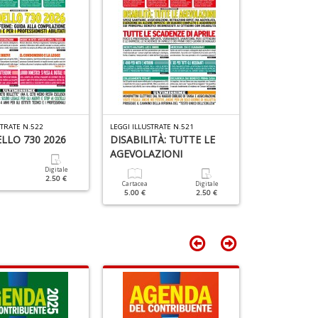
n
+
D
STRATE N.522
LEGGI ILLUSTRATE N.521
LEGGI ILLUSTRAT
LLO 730 2026
DISABILITÀ: TUTTE LE
IVA: Modell
AGEVOLAZIONI
Digitale
Cartacea
2.50 €
5.00 €
Cartacea
Digitale
5.00 €
2.50 €