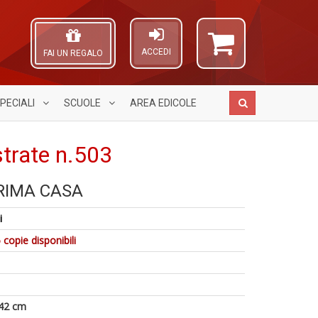
ACCEDI
FAI UN REGALO
PECIALI
SCUOLE
AREA
EDICOLE
strate n.503
RIMA CASA
M
A
5
Y
M
L
i
n
&
H
O
in
M
K
C
 copie disponibili
di
C
2
n
R
n
P
+
(d
D
n
42 cm
+