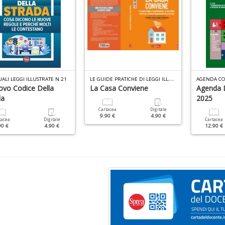
L
E GUIDE PRATICHE DI LEGGI ILLUSTRATE N.8
ALI LEGGI ILLUSTRATE N.21
AGENDA CO
ovo Codice Della
La Casa Conviene
Agenda D
da
2025
Cartacea
Digitale
9.90 €
4.90 €
tacea
Digitale
Cartacea
90 €
4.90 €
12.90 €