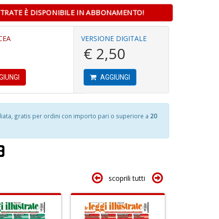
D
STRATE È DISPONIBILE IN ABBONAMENTO!
S
A
CEA
VERSIONE DIGITALE
P
a
€ 2,50
M
a
al
M
Cr
u
T
e
GIUNGI
AGGIUNGI
n
R
C
+
S
D
n
+
ta, gratis per ordini con importo pari o superiore a
20
D
5
n
E
in
S
di
S
N
scoprili tutti
n
I
+
L
D
C
M