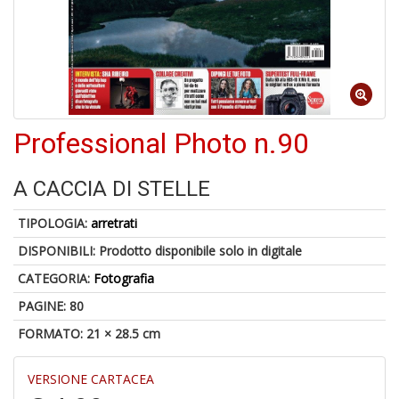
4
f
+
di
in
Professional Photo n.90
r
A CACCIA DI STELLE
TIPOLOGIA:
arretrati
DISPONIBILI:
Prodotto disponibile solo in digitale
CATEGORIA:
Fotografia
A
PAGINE: 80
di
FORMATO: 21 × 28.5 cm
a
a
V
VERSIONE CARTACEA
lo