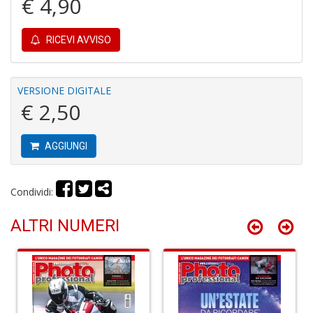
€ 4,90
Y
RICEVI AVVISO
VERSIONE DIGITALE
€ 2,50
M
m
&
AGGIUNGI
u
L
N
Condividi:
M
C
ALTRI NUMERI
n
+
D