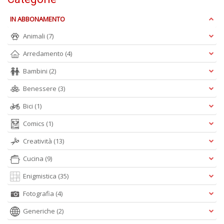
IN ABBONAMENTO
Animali
(7)
Arredamento
(4)
L
C
Bambini
(2)
la
S
Benessere
(3)
n
+
Bici
(1)
D
Comics
(1)
Creatività
(13)
Cucina
(9)
Enigmistica
(35)
Fotografia
(4)
A
L
Generiche
(2)
O
C