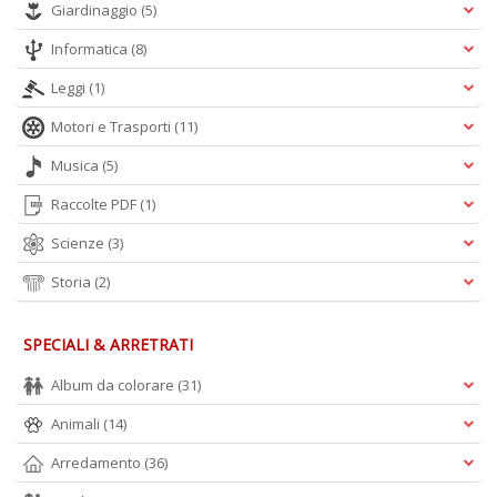
Giardinaggio
(5)
n
Informatica
(8)
Leggi
(1)
Motori e Trasporti
(11)
Musica
(5)
Raccolte PDF
(1)
Scienze
(3)
Storia
(2)
SPECIALI & ARRETRATI
Album da colorare
(31)
Animali
(14)
Arredamento
(36)