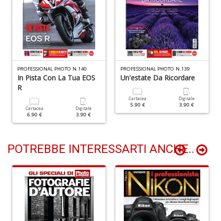
V
A
C
R
n
+
D
PROFESSIONAL PHOTO N.140
PROFESSIONAL PHOTO N.139
In Pista Con La Tua EOS
Un'estate Da Ricordare
R
Cartacea
Digitale
5.90 €
3.90 €
Cartacea
Digitale
6.90 €
3.90 €
C
D
e
POTREBBE INTERESSARTI ANCHE..
S
D
D
in
D
S
n
+