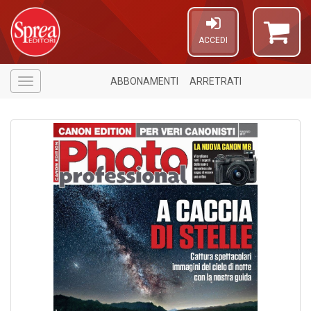
ACCEDI
ABBONAMENTI
ARRETRATI
Menù
6
n
in
di