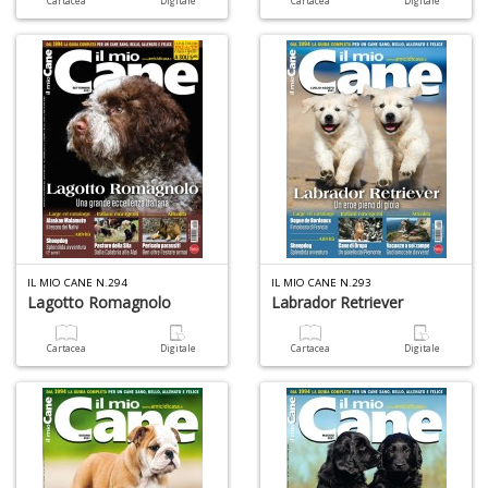
Y
Cartacea
Digitale
Cartacea
Digitale
M
m
&
u
L
IL MIO CANE N.294
IL MIO CANE N.293
N
Lagotto Romagnolo
Labrador Retriever
M
C
n
Cartacea
Digitale
Cartacea
Digitale
+
D