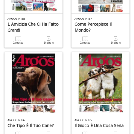
n
ARGOS N.88
ARGOS N.87
L Amicizia Che Ci Ha Fatto
Come Percepisce Il
Grandi
Mondo?
Cartacea
Digitale
Cartacea
Digitale
ARGOS N.86
ARGOS N.85
Che Tipo È Il Tuo Cane?
Il Gioco È Una Cosa Seria