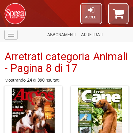
ACCEDI
ABBONAMENTI
ARRETRATI
Menù
Arretrati categoria Animali
- Pagina 8 di 17
Mostrando
24
di
390
risultati.
6
n
in
di