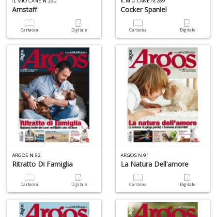
IL MIO CANE N.290
IL MIO CANE N.289
D
Amstaff
Cocker Spaniel
Cartacea
Digitale
Cartacea
Digitale
M
di
F
n
+
D
ARGOS N.92
ARGOS N.91
Ritratto Di Famiglia
La Natura Dell'amore
S
Cartacea
Digitale
Cartacea
Digitale
L
n
+
D