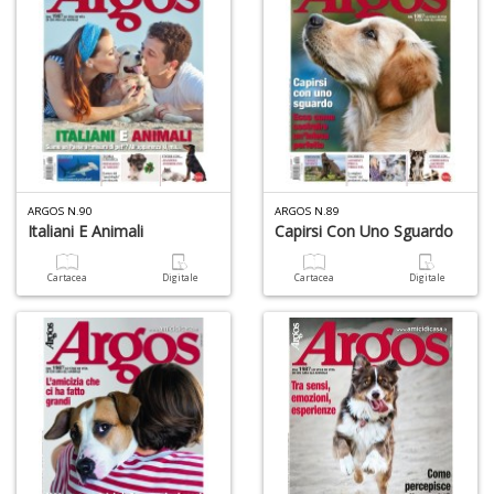
L
C
la
S
n
ARGOS N.90
ARGOS N.89
+
Italiani E Animali
Capirsi Con Uno Sguardo
D
Cartacea
Digitale
Cartacea
Digitale
A
L
O
C