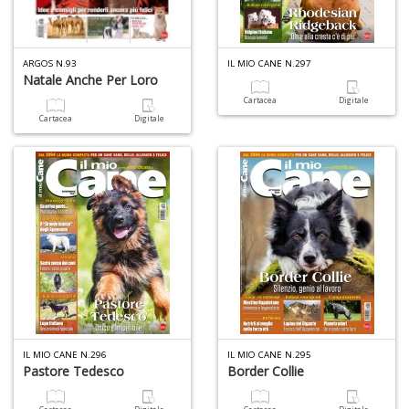
4
ARGOS N.93
IL MIO CANE N.297
f
Natale Anche Per Loro
+
Cartacea
Digitale
di
Cartacea
Digitale
in
r
A
di
a
IL MIO CANE N.296
IL MIO CANE N.295
a
Pastore Tedesco
Border Collie
V
lo