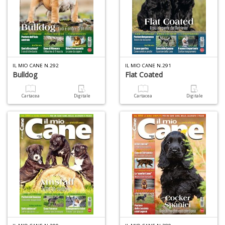
V
A
C
R
n
+
D
IL MIO CANE N.292
IL MIO CANE N.291
Bulldog
Flat Coated
Cartacea
Digitale
Cartacea
Digitale
C
D
e
S
D
D
in
D
S
n
+