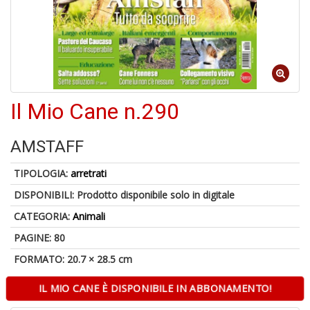
6
n
in
di
Il Mio Cane n.290
AMSTAFF
TIPOLOGIA:
arretrati
DISPONIBILI:
Prodotto disponibile solo in digitale
A
CATEGORIA:
Animali
a
a
PAGINE: 80
O
FORMATO: 20.7 × 28.5 cm
d
V
IL MIO CANE È DISPONIBILE IN ABBONAMENTO!