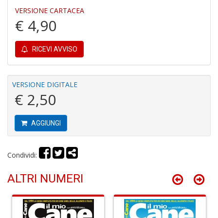
VERSIONE CARTACEA
€ 4,90
RICEVI AVVISO
I
B
V
VERSIONE DIGITALE
n
€ 2,50
+
D
AGGIUNGI
Condividi:
R
P
ALTRI NUMERI
2
G
V
R
P