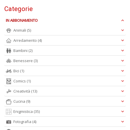
Is
Categorie
di
po
IN ABBONAMENTO
K
n
Animali
(5)
+
D
Arredamento
(4)
Bambini
(2)
Benessere
(3)
Bici
(1)
Comics
(1)
A
Creatività
(13)
L
O
Cucina
(9)
C
n
Enigmistica
(35)
Fotografia
(4)