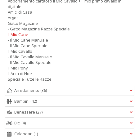
Abbonamento cartaceo Il Mio Cavallo + il mio primo cavallo in
digitale
Amici di Casa
Argos
Gatto Magazine
- Gatto Magazine Razze Speciale
Il Mio Cane
- Il Mio Cane Manuale
- Il Mio Cane Speciale
Il Mio Cavallo
- Il Mio Cavallo Manuale
- Il Mio Cavallo Speciale
Il Mio Pony
L Arca di Noe
Speciale Tutte le Razze
Arredamento
(36)
Bambini
(42)
Benessere
(27)
Bici
(4)
Calendari
(1)