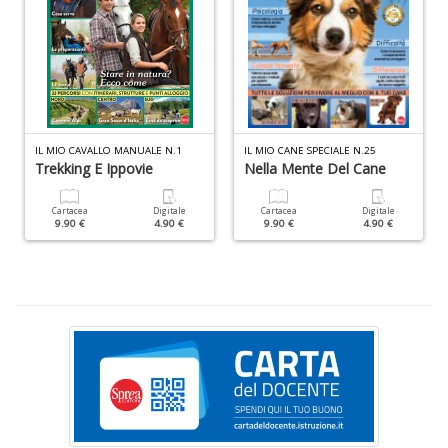
S
S
n
+
D
IL MIO CAVALLO MANUALE N.1
IL MIO CANE SPECIALE N.25
Trekking E Ippovie
Nella Mente Del Cane
Cartacea
Digitale
Cartacea
Digitale
F
9.90 €
4.90 €
9.90 €
4.90 €
C
B
d
e
n
+
D