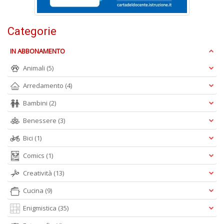
e
t
D
Categorie
M
n
IN ABBONAMENTO
+
D
Animali
(5)
Arredamento
(4)
Bambini
(2)
Benessere
(3)
Bici
(1)
A
Comics
(1)
L
O
Creatività
(13)
C
n
Cucina
(9)
Enigmistica
(35)