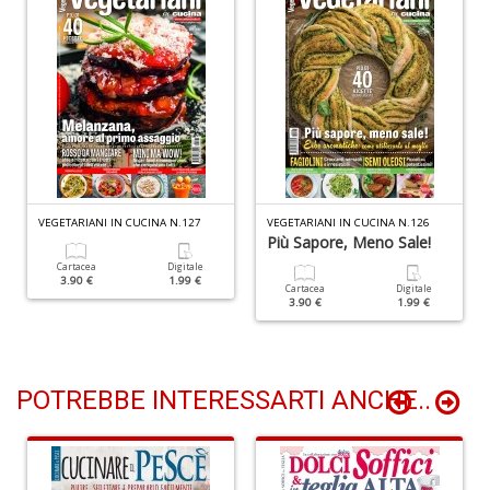
n
+
D
Li
De
al
VEGETARIANI IN CUCINA N.127
VEGETARIANI IN CUCINA N.126
M
Più Sapore, Meno Sale!
n
Cartacea
Digitale
+
3.90 €
1.99 €
Cartacea
Digitale
D
3.90 €
1.99 €
POTREBBE INTERESSARTI ANCHE..
L