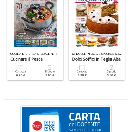
ci
d
ga
G
M
n
+
D
CUCINA DIETETICA SPECIALE N.11
DI DOLCE IN DOLCE SPECIALE N.62
Cucinare Il Pesce
Dolci Soffici In Teglia Alta
Cartacea
Digitale
Cartacea
Digitale
C
6.90 €
3.90 €
6.90 €
3.50 €
G
n
+
D
S