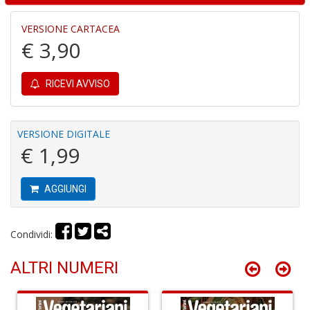
VERSIONE CARTACEA
€ 3,90
Fi
a
p
RICEVI AVVISO
c
Pr
P
VERSIONE DIGITALE
C
€ 1,99
S
n
+
D
AGGIUNGI
Condividi:
P
ALTRI NUMERI
C
R
S