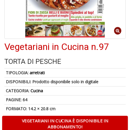
S
p
u
a
-
C
Vegetariani in Cucina n.97
TORTA DI PESCHE
TIPOLOGIA:
arretrati
DISPONIBILI:
Prodotto disponibile solo in digitale
A
CATEGORIA:
Cucina
a
a
PAGINE: 64
P
C
FORMATO: 14.2 × 20.8 cm
VEGETARIANI IN CUCINA È DISPONIBILE IN
ABBONAMENTO!