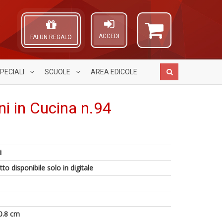
ACCEDI
FAI UN REGALO
PECIALI
SCUOLE
AREA
EDICOLE
ni in Cucina n.94
Gl
A
E
u
L
i
F
p
O
W
d
C
to disponibile solo in digitale
M
D
f
n
A
a
E
n
c
G
+
L
K
D
M
n
0.8 cm
C
+