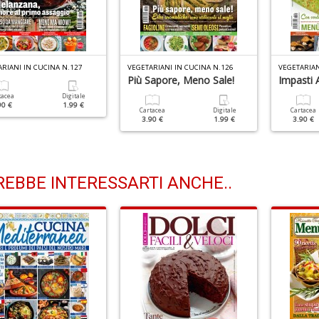
RIANI IN CUCINA N.127
VEGETARIANI IN CUCINA N.126
VEGETARIAN
Più Sapore, Meno Sale!
Impasti A
tacea
Digitale
90 €
1.99 €
Cartacea
Digitale
Cartacea
3.90 €
1.99 €
3.90 €
EBBE INTERESSARTI ANCHE..