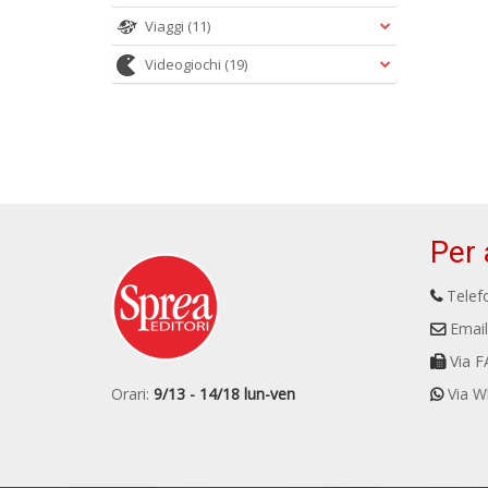
Viaggi
(11)
Videogiochi
(19)
Per 
Telefo
Email
Via F
Orari:
9/13 - 14/18 lun-ven
Via W