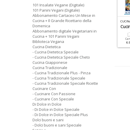
101 Insalate Vegane (Digitale)
101 Panini Vegani (Digitale)
Abbonamento Cartaceo Un Mese in
Cucina + Il Grande Ricettario della
R
ICETTE PER IL MIO BIMBY DELLA NONNA N.2
R
ICETTE PER IL MIO BIMBY DELLA NONNA N.5
CUCIN
Domenica
radizionali Con Il Bimby
Frolla, Fillo, Sfoglia
Cuci
Abbonamento digitale Vegetariani in
Cucina + 101 Panini Vegani
Cartacea
Digitale
Cartacea
Digitale
Car
Biblioteca Vegana
6.90 €
3.90 €
6.90 €
3.50 €
6.
Cucina Dietetica
- Cucina Dietetica Speciale
- Cucina Dietetica Speciale Cheto
Cucina Giapponese
Cucina Tradizionale
- Cucina Tradizionale Plus - Pinza
- Cucina Tradizionale Speciale
- Cucina Tradizionale Speciale Ricette
Cucinare Con
- Cucinare Con Passione
- Cucinare Con Speciale
Di Dolce in Dolce
- Di Dolce in Dolce Speciale
- Di Dolce in Dolce Speciale Plus
Dolci buoni e sani
- Dolci buoni e sani Speciale