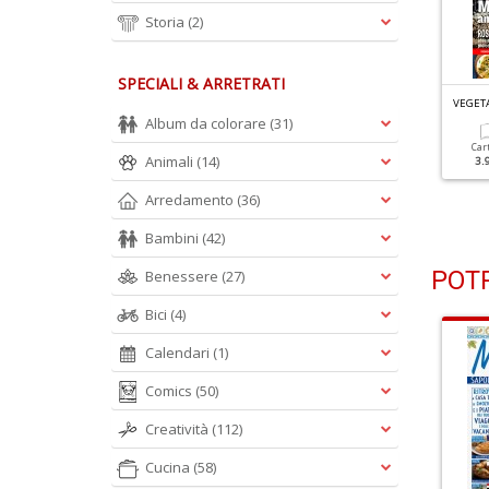
Storia
(2)
SPECIALI & ARRETRATI
EGETARIANI IN CUCINA N.114
VEGETARIANI IN CUCINA N.113
VEGETA
egumi: Fonte Sana Di
Involtini Fantasia
Album da colorare
(31)
roteine
Car
Animali
(14)
3.
Cartacea
Digitale
3.90 €
1.99 €
Cartacea
Digitale
Arredamento
(36)
3.90 €
1.99 €
Bambini
(42)
POTR
Benessere
(27)
Bici
(4)
Calendari
(1)
Comics
(50)
Creatività
(112)
Cucina
(58)