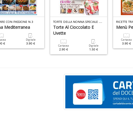
T
ORTE DELLA NONNA SPECIALE DOLCI N.1
ARE CON PASSIONE N.3
na Mediterranea
Torte Al Cioccolato E
Menù Pe
Uvette
tacea
Digitale
Cartacea
90 €
3.90 €
3.90 €
Cartacea
Digitale
2.90 €
1.50 €