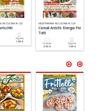
C
di
&
F
G
tu
C
i
n
p
I IN CUCINA N.125
VEGETARIANI IN CUCINA N.124
VEGETARIANI IN
+
n
rricchiti
Cereali Antichi: Energia Per
Spinaci: 5 Mo
D
+
Tutti
Portarli In T
D
Digitale
1.99 €
Cartacea
Digitale
Cartacea
3.90 €
1.99 €
3.90 €