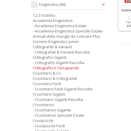
Enigmistica
(84)
C
RUCINTARSI GIGANTI RACCOLTA N.5
R
ACCOLTA ENIGMISTICA GIGANTE N.4
SUDOK
1,2,3 Sudoku
Accademia Enigmistica
Cartacea
Digitale
Cartacea
Digitale
Car
- Accademia Enigmistica Estate
5.90 €
2.90 €
5.90 €
2.90 €
6.
- Accademia Enigmistica Speciale Estate
Animali della Giungla da Colorare Plus
Corriere Enigmistico Junior
Crittografati & Varianti
- Crittografati & Varianti Raccolta
Crittografici Giganti
- Crittografici Giganti Raccolta
Crittografici e Cercaparole
Crucintarsi & Co
Crucintarsi & Crittografati
Crucintarsi Facili
- Crucintarsi Facili Giganti Raccolta
Crucintarsi Giganti
- Crucintarsi Giganti Raccolta
Crucintarsio
- Crucintarsio Gigante
- Crucintarsio Speciale Estate
Crucipuzzle
- Crucipuzzle Facili