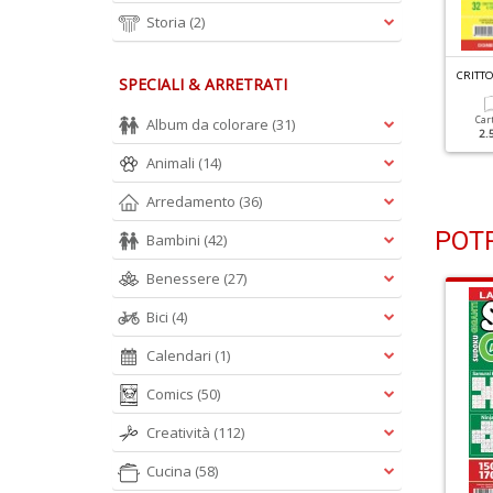
Storia
(2)
C
RITTOGRAFICI E CERCAPAROLE N.27
C
RITTOGRAFICI E CERCAPAROLE N.26
SPECIALI & ARRETRATI
Cartacea
Digitale
Cartacea
Digitale
Car
Album da colorare
(31)
2.50 €
1.10 €
2.50 €
1.10 €
2.
Animali
(14)
Arredamento
(36)
POTR
Bambini
(42)
Benessere
(27)
Bici
(4)
Calendari
(1)
Comics
(50)
Creatività
(112)
Cucina
(58)