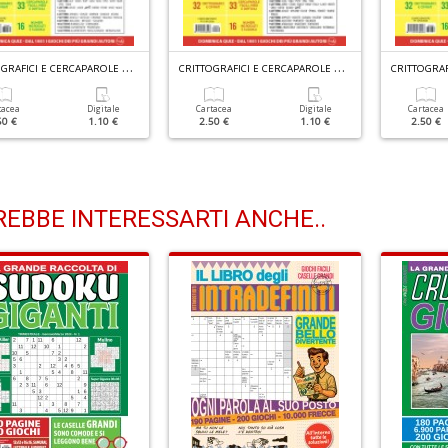
C
RITTOGRAFICI E CERCAPAROLE N.40
C
RITTOGRAFICI E CERCAPAROLE N.39
tacea
Digitale
Cartacea
Digitale
Cartacea
50 €
1.10 €
2.50 €
1.10 €
2.50 €
EBBE INTERESSARTI ANCHE..