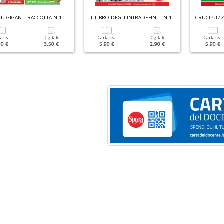
U GIGANTI RACCOLTA N.1
IL LIBRO DEGLI INTRADEFINITI N.1
tacea
Digitale
Cartacea
Digitale
Cartacea
90 €
3.50 €
5.90 €
2.90 €
5.90 €