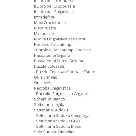
Il Libro dei Crucintarsi
Il Libro dei Crucipuzzle
Il Libro dell Enigmistica
Intradefiniti
Maxi Crucintarsio
Maxi Puzzle
Minipuzzle
Nuova Enigmistica Tedeschi
Parole e Passatempi
- Parole e Passatempi Speciale
Passatempi Giganti
Passatempi Senza Schema
Puzzle Colossali
- Puzzle Colossali Speciale Estate
Quiz Ermetici
Quiz Mese
Raccolta Enigmistica
- Raccolta Enigmistica Gigante
Schemi in Bianco
Settimana Logika
Settimana Sudoku
- Settimana Sudoku Compiega
- Settimana Sudoku GDO
- Settimana Sudoku Mese
Solo Sudoku Diabolici