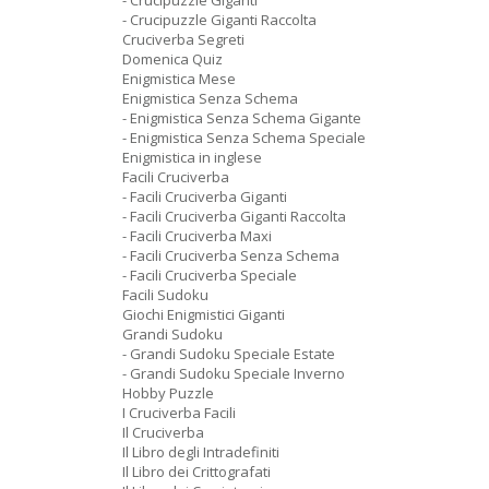
- Crucipuzzle Giganti
- Crucipuzzle Giganti Raccolta
Cruciverba Segreti
Domenica Quiz
Enigmistica Mese
Enigmistica Senza Schema
- Enigmistica Senza Schema Gigante
- Enigmistica Senza Schema Speciale
Enigmistica in inglese
Facili Cruciverba
- Facili Cruciverba Giganti
- Facili Cruciverba Giganti Raccolta
- Facili Cruciverba Maxi
- Facili Cruciverba Senza Schema
- Facili Cruciverba Speciale
Facili Sudoku
Giochi Enigmistici Giganti
Grandi Sudoku
- Grandi Sudoku Speciale Estate
- Grandi Sudoku Speciale Inverno
Hobby Puzzle
I Cruciverba Facili
Il Cruciverba
Il Libro degli Intradefiniti
Il Libro dei Crittografati