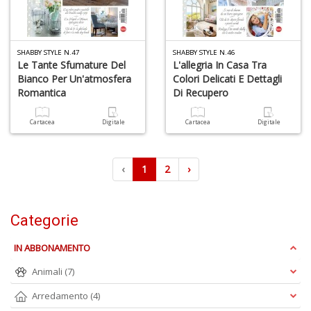
SHABBY STYLE N.47
SHABBY STYLE N.46
Le Tante Sfumature Del
L'allegria In Casa Tra
Bianco Per Un'atmosfera
Colori Delicati E Dettagli
Romantica
Di Recupero
Cartacea
Digitale
Cartacea
Digitale
‹
1
2
›
Categorie
IN ABBONAMENTO
Animali
(7)
Arredamento
(4)