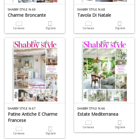
1
SHABBY STYLE N.69
SHABBY STYLE N.68
n
Charme Broncante
Tavola Di Natale
in
di
Cartacea
Digitale
Cartacea
Digitale
6
n
in
di
SHABBY STYLE N.67
SHABBY STYLE N.66
Patine Antiche E Charme
Estate Mediterranea
Francese
Cartacea
Digitale
C
Cartacea
Digitale
M