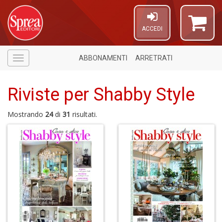
ACCEDI
ABBONAMENTI
ARRETRATI
Menù
Riviste per Shabby Style
Mostrando
24
di
31
risultati.
1
n
in
di