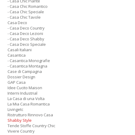
- Casa Chic Piante
- Casa Chic Romantico
- Casa Chic Speciale
- Casa Chic Tavole
Casa Deco
- Casa Deco Country
- Casa Deco Lezioni
- Casa Deco Shabby
- Casa Deco Speciale
Casali Italiani
Casantica
- Casantica Monografie
- Casantica Montagna
Case di Campagna
Dossier Design
GAP Casa
Idee Cucito Maison
Interni Industrial
La Casa di una Volta
La Mia Casa Romantica
Livingetc
Ristrutturo Rinnovo Casa
Shabby Style
Tende Stoffe Country Chic
Vivere Country