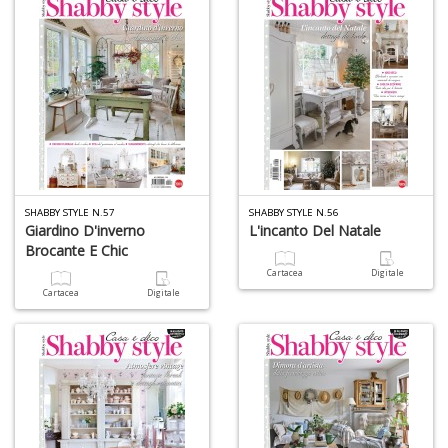
in
a
P
V
n
+
D
SHABBY STYLE N.57
SHABBY STYLE N.56
Giardino D'inverno
L'incanto Del Natale
Brocante E Chic
Cartacea
Digitale
A
Cartacea
Digitale
L
O
C
n