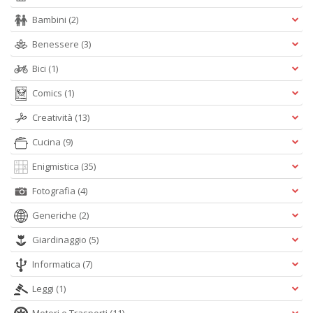
+
Bambini
(2)
D
Benessere
(3)
Bici
(1)
Ri
Comics
(1)
c
Creatività
(13)
Il
F
Cucina
(9)
n
+
Enigmistica
(35)
D
Fotografia
(4)
Generiche
(2)
Giardinaggio
(5)
D
Q
Informatica
(7)
n
+
Leggi
(1)
D