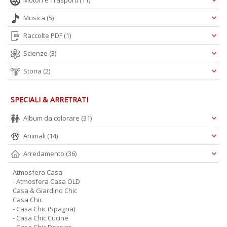
Motori e Trasporti
(11)
Musica
(5)
Raccolte PDF
(1)
Scienze
(3)
Storia
(2)
A
L
O
SPECIALI & ARRETRATI
C
n
Album da colorare
(31)
Animali
(14)
Arredamento
(36)
Atmosfera Casa
- Atmosfera Casa OLD
Casa & Giardino Chic
Casa Chic
- Casa Chic (Spagna)
- Casa Chic Cucine