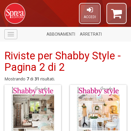
ACCEDI
ABBONAMENTI
ARRETRATI
Menù
Riviste per Shabby Style -
Pagina 2 di 2
Mostrando
7
di
31
risultati.
5
n
in
di