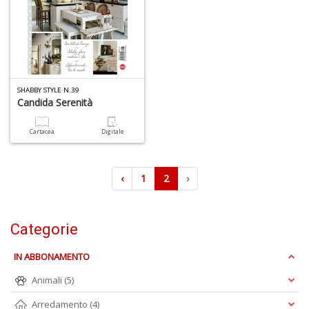
R
Pi
4
M
L
SHABBY STYLE N.39
Candida Serenità
P
S
n
Cartacea
Digitale
+
D
‹
1
2
›
Categorie
Ir
IN ABBONAMENTO
P
Animali
(5)
Il
F
Arredamento
(4)
n