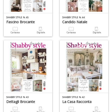
6
n
in
SHABBY STYLE N.45
SHABBY STYLE N.44
di
Fascino Brocante
Candido Natale
Cartacea
Digitale
Cartacea
Digitale
U
a
di
M
P
SHABBY STYLE N.43
SHABBY STYLE N.42
Dettagli Brocante
La Casa Racconta
Gl