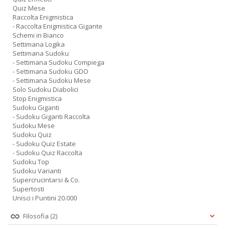
Quiz Mese
Raccolta Enigmistica
- Raccolta Enigmistica Gigante
Schemi in Bianco
Settimana Logika
Settimana Sudoku
- Settimana Sudoku Compiega
- Settimana Sudoku GDO
- Settimana Sudoku Mese
Solo Sudoku Diabolici
Stop Enigmistica
Sudoku Giganti
- Sudoku Giganti Raccolta
Sudoku Mese
Sudoku Quiz
- Sudoku Quiz Estate
- Sudoku Quiz Raccolta
Sudoku Top
Sudoku Varianti
Supercrucintarsi & Co.
Supertosti
Unisci i Puntini 20.000
Filosofia
(2)