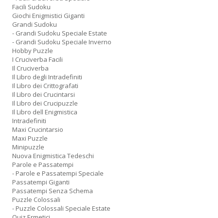
Facili Sudoku
Giochi Enigmistici Giganti
Grandi Sudoku
- Grandi Sudoku Speciale Estate
- Grandi Sudoku Speciale Inverno
Hobby Puzzle
I Cruciverba Facili
Il Cruciverba
Il Libro degli Intradefiniti
Il Libro dei Crittografati
Il Libro dei Crucintarsi
Il Libro dei Crucipuzzle
Il Libro dell Enigmistica
Intradefiniti
Maxi Crucintarsio
Maxi Puzzle
Minipuzzle
Nuova Enigmistica Tedeschi
Parole e Passatempi
- Parole e Passatempi Speciale
Passatempi Giganti
Passatempi Senza Schema
Puzzle Colossali
- Puzzle Colossali Speciale Estate
Quiz Ermetici