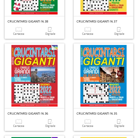
6
n
in
CRUCINTARSI GIGANTI N.38
CRUCINTARSI GIGANTI N.37
di
Cartacea
Digitale
Cartacea
Digitale
U
a
di
M
P
CRUCINTARSI GIGANTI N.36
CRUCINTARSI GIGANTI N.35
Cartacea
Digitale
Cartacea
Digitale
Gl