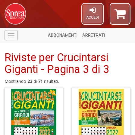
ACCEDI
ABBONAMENTI
ARRETRATI
Menù
Riviste per Crucintarsi
Giganti - Pagina 3 di 3
Mostrando
23
di
71
risultati.
5
n
in
di