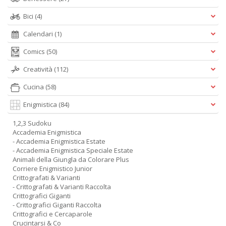
Bici
(4)
Calendari
(1)
Comics
(50)
Creatività
(112)
Cucina
(58)
Enigmistica
(84)
1,2,3 Sudoku
Accademia Enigmistica
- Accademia Enigmistica Estate
- Accademia Enigmistica Speciale Estate
Animali della Giungla da Colorare Plus
Corriere Enigmistico Junior
Crittografati & Varianti
- Crittografati & Varianti Raccolta
Crittografici Giganti
- Crittografici Giganti Raccolta
Crittografici e Cercaparole
Crucintarsi & Co