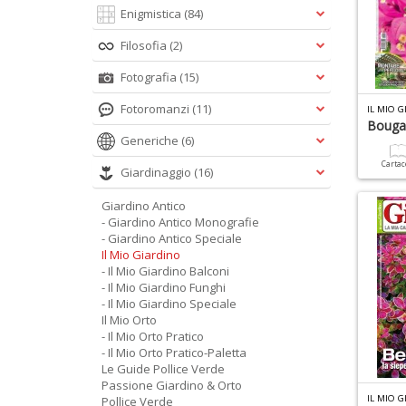
Enigmistica
(84)
Filosofia
(2)
Fotografia
(15)
Fotoromanzi
(11)
IL MIO 
Bougai
Generiche
(6)
Carta
Giardinaggio
(16)
Giardino Antico
- Giardino Antico Monografie
- Giardino Antico Speciale
Il Mio Giardino
- Il Mio Giardino Balconi
- Il Mio Giardino Funghi
- Il Mio Giardino Speciale
Il Mio Orto
- Il Mio Orto Pratico
- Il Mio Orto Pratico-Paletta
Le Guide Pollice Verde
Passione Giardino & Orto
IL MIO 
Pollice Verde