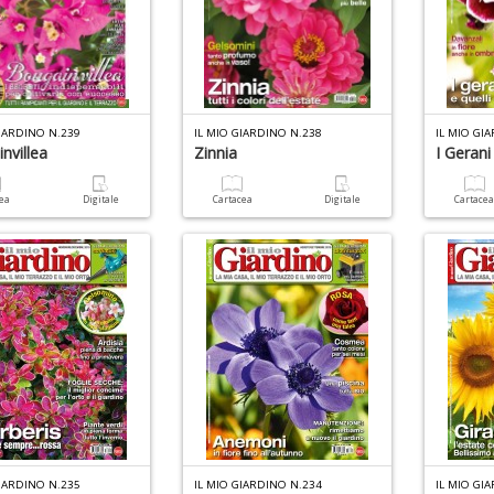
GIARDINO N.239
IL MIO GIARDINO N.238
IL MIO GI
nvillea
Zinnia
I Gerani 
cea
Digitale
Cartacea
Digitale
Cartace
GIARDINO N.235
IL MIO GIARDINO N.234
IL MIO GI