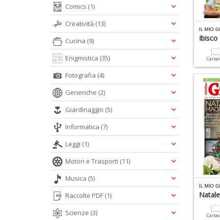
Comics
(1)
Creatività
(13)
IL MIO 
Ibisco
Cucina
(9)
Enigmistica
(35)
Carta
Fotografia
(4)
Generiche
(2)
Giardinaggio
(5)
Informatica
(7)
Leggi
(1)
Motori e Trasporti
(11)
Musica
(5)
IL MIO 
Natal
Raccolte PDF
(1)
Scienze
(3)
Carta