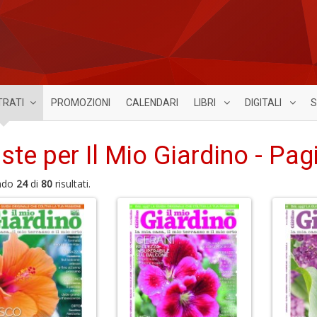
TRATI
PROMOZIONI
CALENDARI
LIBRI
DIGITALI
S
iste per Il Mio Giardino - Pag
ndo
24
di
80
risultati.