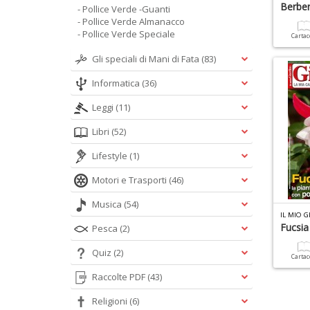
Berber
- Pollice Verde -Guanti
- Pollice Verde Almanacco
- Pollice Verde Speciale
Carta
Gli speciali di Mani di Fata
(83)
Informatica
(36)
Leggi
(11)
Libri
(52)
Lifestyle
(1)
Motori e Trasporti
(46)
Musica
(54)
IL MIO 
Fucsia
Pesca
(2)
Quiz
(2)
Carta
Raccolte PDF
(43)
Religioni
(6)