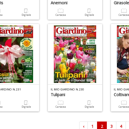
is
Anemoni
Girasol
cea
Digitale
Cartacea
Digitale
Cartace
GIARDINO N.231
IL MIO GIARDINO N.230
IL MIO GI
Tulipani
Coltiva
cea
Digitale
Cartacea
Digitale
Cartace
‹
1
2
3
4