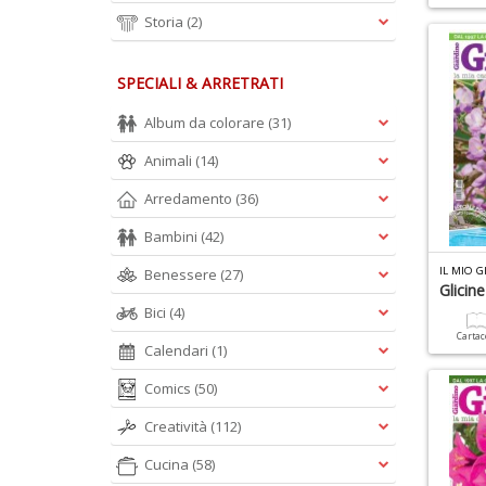
Storia
(2)
SPECIALI & ARRETRATI
Album da colorare
(31)
Animali
(14)
Arredamento
(36)
Bambini
(42)
IL MIO 
Benessere
(27)
Glicine
Bici
(4)
Carta
Calendari
(1)
Comics
(50)
Creatività
(112)
Cucina
(58)