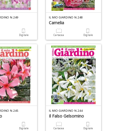
G
S
ARDINO N.249
IL MIO GIARDINO N.248
n
Camelia
6
+
n
D
L
c
a
Digitale
Cartacea
Digitale
II
c
G
di
M
in
a
o
c
S
H
S
D
n
n
+
+
D
D
V
ARDINO N.245
IL MIO GIARDINO N.244
in
o
Il Falso Gelsomino
B
c
C
t
a
Digitale
Cartacea
Digitale
R