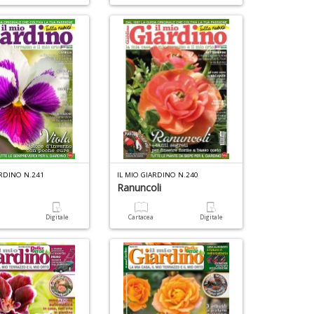
di
S
P
n
+
D
ARDINO N.241
IL MIO GIARDINO N.240
Ranuncoli
a
Digitale
Cartacea
Digitale