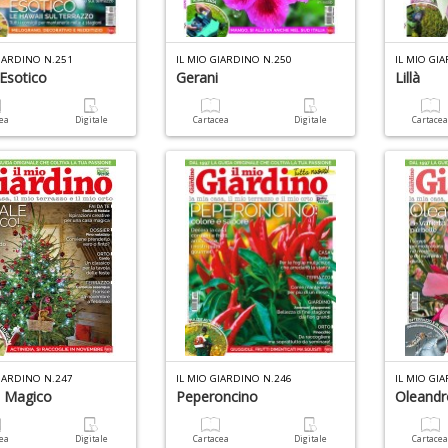
GIARDINO N.251
IL MIO GIARDINO N.250
IL MIO GI
 Esotico
Gerani
Lillà
cea
Digitale
Cartacea
Digitale
Cartace
GIARDINO N.247
IL MIO GIARDINO N.246
IL MIO GI
e Magico
Peperoncino
Oleandr
cea
Digitale
Cartacea
Digitale
Cartace