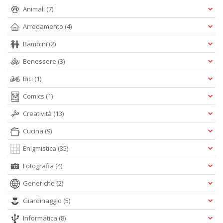
&
Animali
(7)
V
R
Arredamento
(4)
n
Bambini
(2)
+
D
Benessere
(3)
Bici
(1)
Comics
(1)
c
Creatività
(13)
C
n
Cucina
(9)
+
D
Enigmistica
(35)
Fotografia
(4)
Generiche
(2)
Giardinaggio
(5)
Fa
C
Informatica
(8)
G