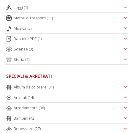
n
Leggi
(1)
+
D
Motori e Trasporti
(11)
Musica
(5)
Raccolte PDF
(1)
Scienze
(3)
Storia
(2)
A
L
SPECIALI & ARRETRATI
O
C
Album da colorare
(31)
n
Animali
(14)
Arredamento
(36)
Bambini
(42)
Benessere
(27)