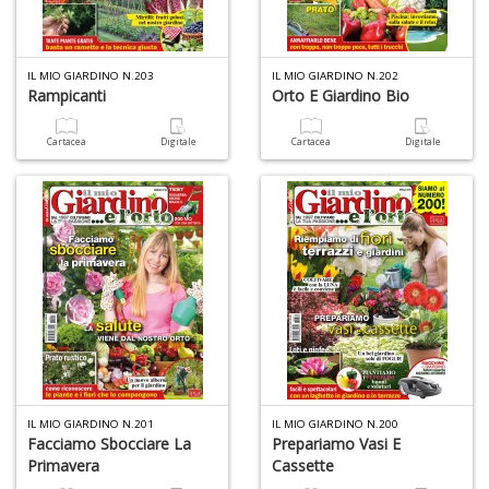
4
n
in
IL MIO GIARDINO N.203
IL MIO GIARDINO N.202
di
Rampicanti
Orto E Giardino Bio
Cartacea
Digitale
Cartacea
Digitale
1
f
E
d
R
IL MIO GIARDINO N.201
IL MIO GIARDINO N.200
C
Facciamo Sbocciare La
Prepariamo Vasi E
R
Primavera
Cassette
S