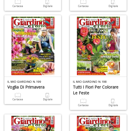
n
Cartacea
Digitale
Cartacea
Digitale
+
D
D
di
c
R
p
fr
a
IL MIO GIARDINO N.199
IL MIO GIARDINO N.198
a
Voglia Di Primavera
Tutti I Fiori Per Colorare
S
Le Feste
n
Cartacea
Digitale
+
Cartacea
Digitale
D