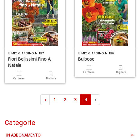
T
le
s
d
m
S
W
F
IL MIO GIARDINO N.197
IL MIO GIARDINO N.196
D
Fiori Bellissimi Fino A
Bulbose
e
Natale
R
Cartacea
Digitale
n
Cartacea
Digitale
+
D
‹
1
2
3
4
›
Categorie
IN ABBONAMENTO
Cr