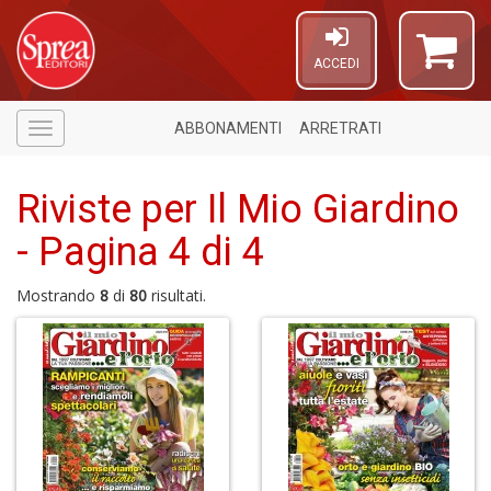
ACCEDI
ABBONAMENTI
ARRETRATI
Menù
Riviste per Il Mio Giardino
- Pagina 4 di 4
Mostrando
8
di
80
risultati.
6
n
in
di