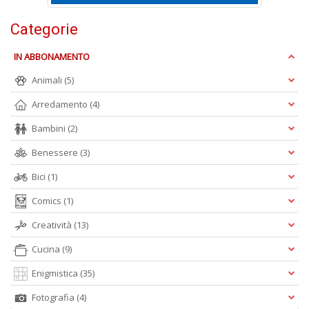
D
Categorie
IN ABBONAMENTO
Animali
(5)
Q
P
Arredamento
(4)
n
Bambini
(2)
+
D
Benessere
(3)
Bici
(1)
Comics
(1)
Creatività
(13)
Cucina
(9)
A
L
Enigmistica
(35)
O
C
Fotografia
(4)
n