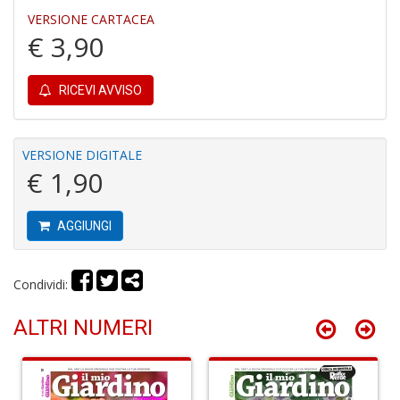
di
VERSIONE CARTACEA
€ 3,90
RICEVI AVVISO
P
VERSIONE DIGITALE
e
€ 1,90
fi
p
la
AGGIUNGI
m
c
C
C
Condividi:
P
n
ALTRI NUMERI
+
D