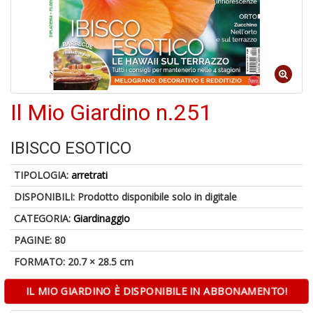
Il Mio Giardino n.251
1
n
c
IBISCO ESOTICO
c
di
TIPOLOGIA:
arretrati
in
o
DISPONIBILI:
Prodotto disponibile solo in digitale
CATEGORIA:
Giardinaggio
PAGINE: 80
FORMATO: 20.7 × 28.5 cm
1
IL MIO GIARDINO È DISPONIBILE IN ABBONAMENTO!
n
in