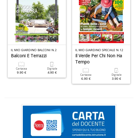
+
D
IL MIO GIARDINO BALCONI N.2
IL MIO GIARDINO SPECIALE N.12
Balconi E Terrazzi
Il Verde Per Chi Non Ha
S
Tempo
S
n
Cartacea
Digitale
9.90 €
4.90 €
+
Cartacea
Digitale
D
6.90 €
3.90 €
A
P
V
n
+