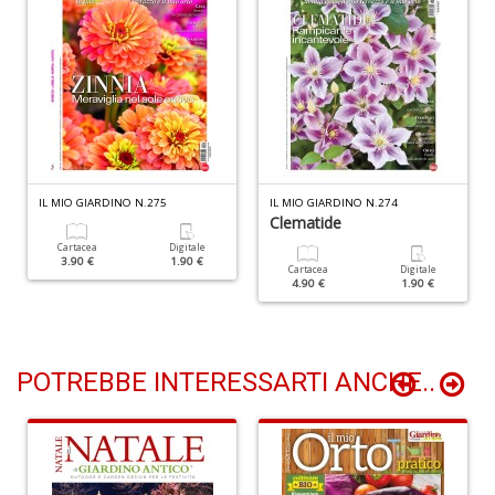
n
+
D
P
A
IL MIO GIARDINO N.275
IL MIO GIARDINO N.274
Clematide
C
P
Cartacea
Digitale
3.90 €
1.90 €
n
Cartacea
Digitale
4.90 €
1.90 €
+
D
POTREBBE INTERESSARTI ANCHE..
G