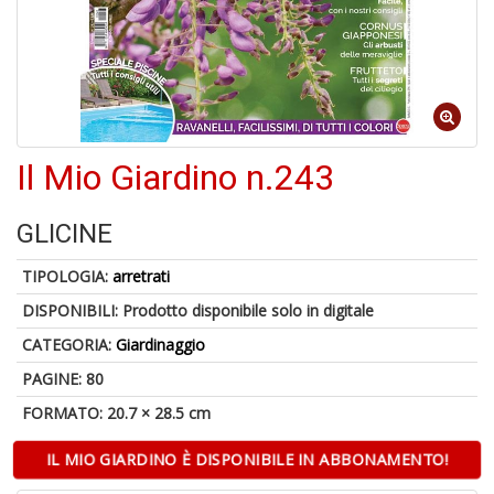
1
n
Il Mio Giardino n.243
in
di
GLICINE
TIPOLOGIA:
arretrati
DISPONIBILI:
Prodotto disponibile solo in digitale
CATEGORIA:
Giardinaggio
6
PAGINE: 80
f
FORMATO: 20.7 × 28.5 cm
+
di
in
IL MIO GIARDINO È DISPONIBILE IN ABBONAMENTO!
r