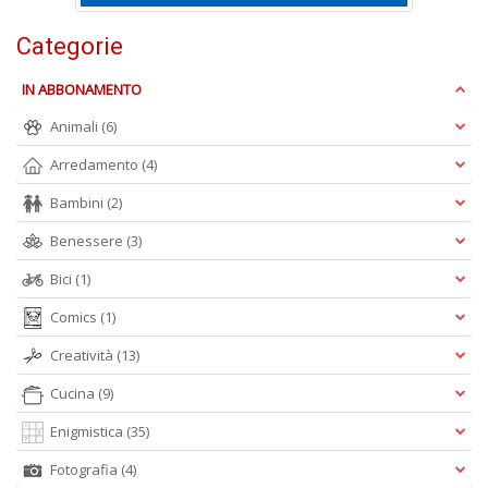
Categorie
S
Pi
M
IN ABBONAMENTO
al
u
Animali
(6)
n
Arredamento
(4)
+
D
Bambini
(2)
Benessere
(3)
Bici
(1)
Comics
(1)
Creatività
(13)
A
L
Cucina
(9)
O
Enigmistica
(35)
C
n
Fotografia
(4)