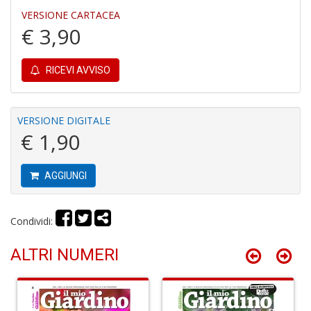
VERSIONE CARTACEA
€ 3,90
RICEVI AVVISO
In
C
VERSIONE DIGITALE
C
€ 1,90
C
S
n
AGGIUNGI
+
D
Condividi:
ALTRI NUMERI
G
S
S
I