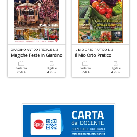
al
M
L
P
n
+
D
GIARDINO ANTICO SPECIALE N.3
IL MIO ORTO PRATICO N.2
Magiche Feste In Giardino
Il Mio Orto Pratico
Cartacea
Digitale
Cartacea
Digitale
9.90 €
4.90 €
5.90 €
4.90 €
I
ba
d
fe
S
n
+
D