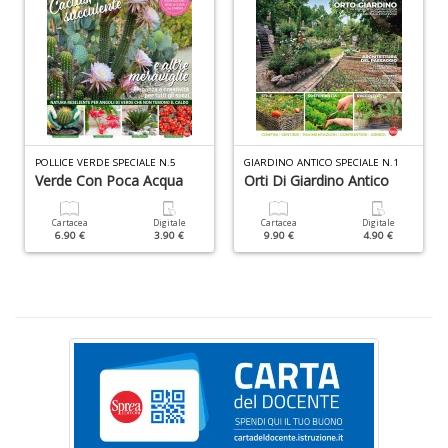
M
n
+
D
POLLICE VERDE SPECIALE N.5
GIARDINO ANTICO SPECIALE N.1
Verde Con Poca Acqua
Orti Di Giardino Antico
2
Cartacea
Digitale
Cartacea
Digitale
6.90 €
3.90 €
9.90 €
4.90 €
p
c
p
p
C
C
n
+
D