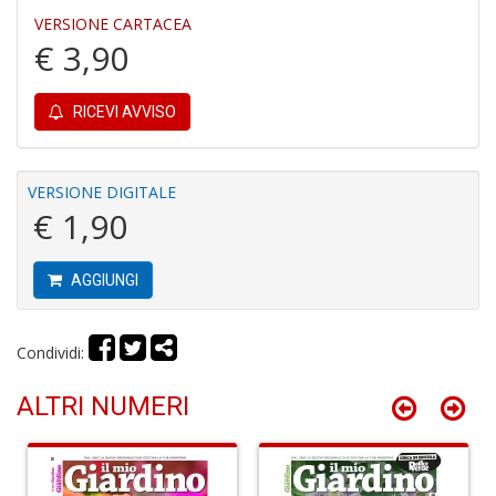
VERSIONE CARTACEA
€ 3,90
RICEVI AVVISO
D
il
VERSIONE DIGITALE
c
€ 1,90
S
S
n
AGGIUNGI
+
D
Condividi:
ALTRI NUMERI
R
Z
Vi
S