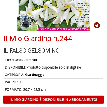
4
n
in
Il Mio Giardino n.244
di
IL FALSO GELSOMINO
TIPOLOGIA:
arretrati
DISPONIBILI:
Prodotto disponibile solo in digitale
CATEGORIA:
Giardinaggio
U
a
PAGINE: 80
di
FORMATO: 20.7 × 28.5 cm
a
Y
IL MIO GIARDINO È DISPONIBILE IN ABBONAMENTO!
&
R