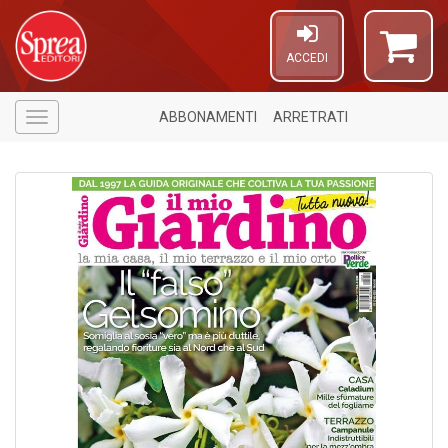
ACCEDI
ABBONAMENTI
ARRETRATI
Menù
5
f
+
di
in
r