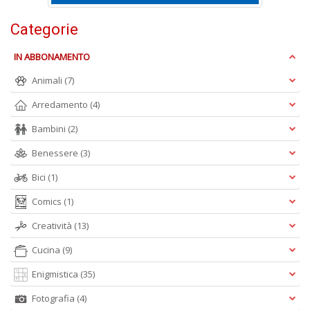
Categorie
C
n
IN ABBONAMENTO
+
Animali
(7)
D
Arredamento
(4)
Bambini
(2)
Benessere
(3)
Bici
(1)
A
Comics
(1)
L
O
Creatività
(13)
C
n
Cucina
(9)
Enigmistica
(35)
Fotografia
(4)