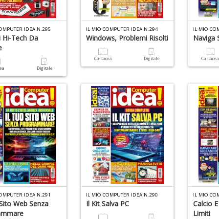
COMPUTER IDEA N.295
IL MIO COMPUTER IDEA N.294
IL MIO CO
i Hi-Tech Da
Windows, Problemi Risolti
Naviga 
e
Cartacea
Digitale
Cartace
cea
Digitale
COMPUTER IDEA N.291
IL MIO COMPUTER IDEA N.290
IL MIO CO
 Sito Web Senza
Il Kit Salva PC
Calcio 
ammare
Limiti