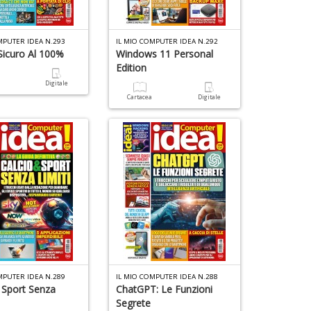
1
n
G
in
ri
MPUTER IDEA N.293
IL MIO COMPUTER IDEA N.292
T
Sicuro Al 100%
Windows 11 Personal
di
P
le
Edition
V
n
S
a
Digitale
d
n
Cartacea
Digitale
2
+
G
D
S
n
+
D
A
di
a
Il
a
M
L
O
P
P
C
2
&
Il
V
MPUTER IDEA N.289
IL MIO COMPUTER IDEA N.288
M
n
E Sport Senza
ChatGPT: Le Funzioni
O
+
Segrete
P
D