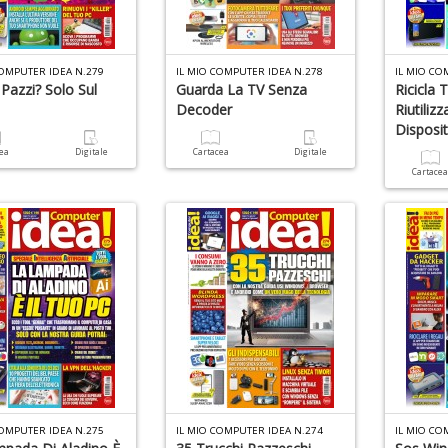
COMPUTER IDEA N.279
IL MIO COMPUTER IDEA N.278
IL MIO CO
 Pazzi? Solo Sul
Guarda La TV Senza
Ricicla 
Decoder
Riutiliz
Disposit
cea
Digitale
Cartacea
Digitale
Cartace
COMPUTER IDEA N.275
IL MIO COMPUTER IDEA N.274
IL MIO CO