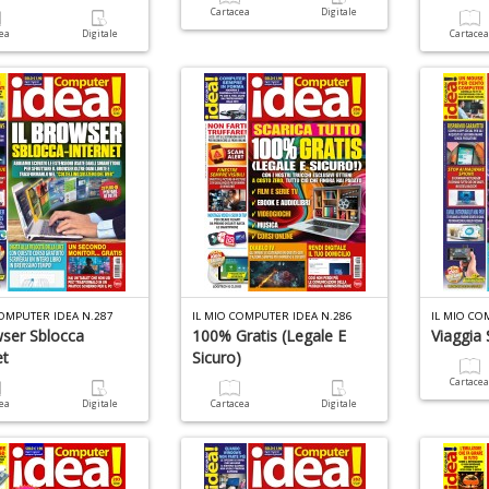
Cartacea
Digitale
cea
Digitale
Cartace
COMPUTER IDEA N.287
IL MIO COMPUTER IDEA N.286
IL MIO CO
wser Sblocca
100% Gratis (legale E
Viaggia
et
Sicuro)
Cartace
cea
Digitale
Cartacea
Digitale