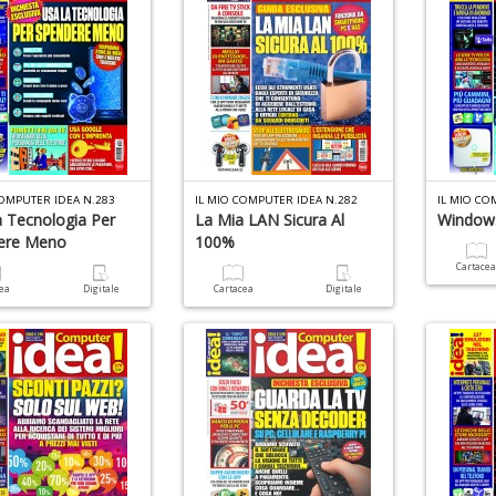
COMPUTER IDEA N.283
IL MIO COMPUTER IDEA N.282
IL MIO CO
 Tecnologia Per
La Mia LAN Sicura Al
Window
ere Meno
100%
Cartace
cea
Digitale
Cartacea
Digitale