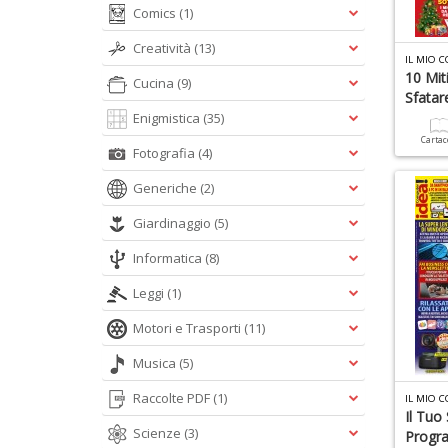
Comics
(1)
Creatività
(13)
IL MIO 
10 Mit
Cucina
(9)
Sfatar
Enigmistica
(35)
Carta
Fotografia
(4)
Generiche
(2)
Giardinaggio
(5)
Informatica
(8)
Leggi
(1)
Motori e Trasporti
(11)
Musica
(5)
Raccolte PDF
(1)
IL MIO 
Il Tuo
Scienze
(3)
Progr