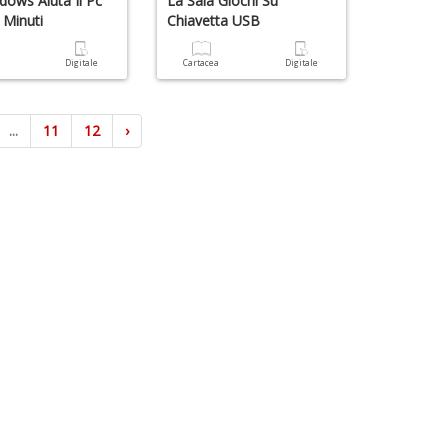
dows Aiuta Il Pc
La Sala Giochi Su
 Minuti
Chiavetta USB
a
Digitale
Cartacea
Digitale
...
11
12
›