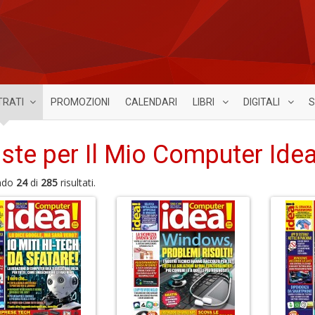
TRATI
PROMOZIONI
CALENDARI
LIBRI
DIGITALI
S
iste per Il Mio Computer Idea
ndo
24
di
285
risultati.