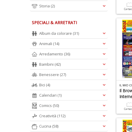
Storia
(2)
Carta
SPECIALI & ARRETRATI
Album da colorare
(31)
Animali
(14)
Arredamento
(36)
Bambini
(42)
Benessere
(27)
Bici
(4)
IL MIO 
Il Bro
Calendari
(1)
Intern
Comics
(50)
Carta
Creatività
(112)
Cucina
(58)