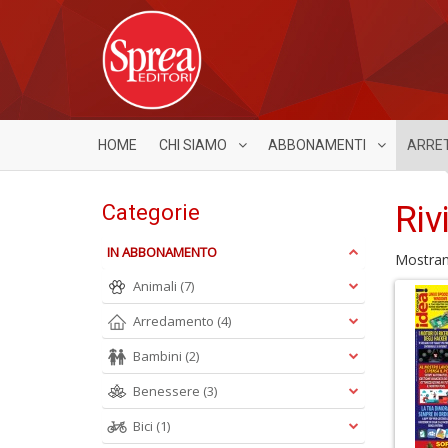
HOME
CHI SIAMO
ABBONAMENTI
ARRE
Riv
Categorie
IN ABBONAMENTO
Mostra
Animali
(7)
Arredamento
(4)
Bambini
(2)
Benessere
(3)
Bici
(1)