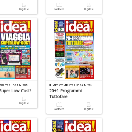
n
+
a
Digitale
Cartacea
Digitale
D
MPUTER IDEA N.285
IL MIO COMPUTER IDEA N.284
 Super Low-Cost!
20+1 Programmi
Tuttofare
a
Digitale
Cartacea
Digitale