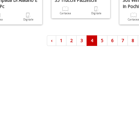
pada Di Aladino È
35 Trucchi Pazzeschi
Sos Win
 Pc
In Pochi
Cartacea
Digitale
cea
Digitale
Cartace
‹
1
2
3
4
5
6
7
8