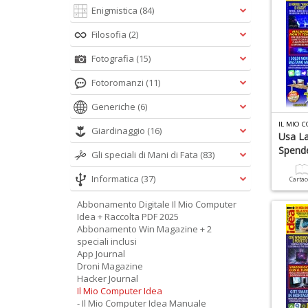
Enigmistica
(84)
Filosofia
(2)
Fotografia
(15)
Fotoromanzi
(11)
Generiche
(6)
IL MIO 
Giardinaggio
(16)
Usa La
Spend
Gli speciali di Mani di Fata
(83)
Informatica
(37)
Carta
Abbonamento Digitale Il Mio Computer
Idea + Raccolta PDF 2025
Abbonamento Win Magazine + 2
speciali inclusi
App Journal
Droni Magazine
Hacker Journal
Il Mio Computer Idea
- Il Mio Computer Idea Manuale