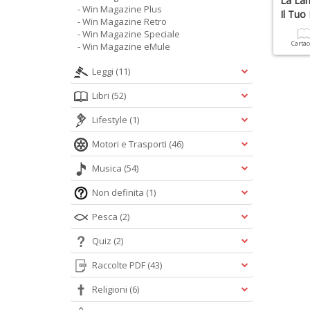
La Lam
- Win Magazine Plus
Il Tuo
- Win Magazine Retro
- Win Magazine Speciale
Carta
- Win Magazine eMule
Leggi
(11)
Libri
(52)
Lifestyle
(1)
Motori e Trasporti
(46)
Musica
(54)
Non definita
(1)
Pesca
(2)
Quiz
(2)
Raccolte PDF
(43)
Religioni
(6)