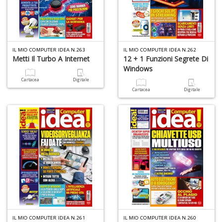
IL MIO COMPUTER IDEA N.263
IL MIO COMPUTER IDEA N.262
M
Metti Il Turbo A Internet
12 + 1 Funzioni Segrete Di
c
Windows
M
Cartacea
Digitale
Di
Cartacea
Digitale
C
M
n
+
D
M
S
c
M
IL MIO COMPUTER IDEA N.261
IL MIO COMPUTER IDEA N.260