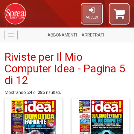
ACCEDI
ABBONAMENTI
ARRETRATI
Menù
Riviste per Il Mio
Computer Idea - Pagina 5
di 12
A
Mostrando
24
di
285
risultati.
P
T
A