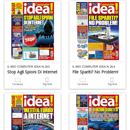
F
P
C
n
+
D
Il
m
IL MIO COMPUTER IDEA N.265
IL MIO COMPUTER IDEA N.264
O
Stop Agli Spioni Di Internet
File Spariti? No Problem!
2
Il
Cartacea
Digitale
Cartacea
Digitale
M
G
S
n
+
D