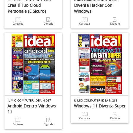
A
Crea Il Tuo Cloud
Diventa Hacker Con
Personale (e Sicuro)
Windows
Cartacea
Digitale
Cartacea
Digitale
S
2
M
C
n
+
D
IL MIO COMPUTER IDEA N.267
IL MIO COMPUTER IDEA N.266
Android Dentro Windows
Windows 11 Diventa Super
11
Cartacea
Digitale
M
Cartacea
Digitale
di