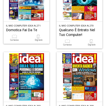
A
IL MIO COMPUTER IDEA N.271
IL MIO COMPUTER IDEA N.270
di
Domotica Fai Da Te
Qualcuno È Entrato Nel
a
Tuo Computer!
a
B
Cartacea
Digitale
d
Cartacea
Digitale
A
à
M
D
C
IL MIO COMPUTER IDEA N.269
IL MIO COMPUTER IDEA N.268