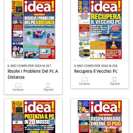
A
L
O
C
n
IL MIO COMPUTER IDEA N.257
IL MIO COMPUTER IDEA N.256
Risolvi I Problemi Del Pc A
Recupera Il Vecchio Pc
Distanza
Cartacea
Digitale
Cartacea
Digitale