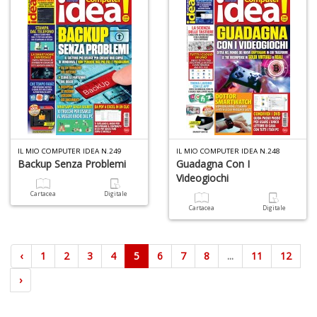
IL MIO COMPUTER IDEA N.249
IL MIO COMPUTER IDEA N.248
Backup Senza Problemi
Guadagna Con I
Videogiochi
Cartacea
Digitale
Cartacea
Digitale
‹
1
2
3
4
5
6
7
8
...
11
12
›