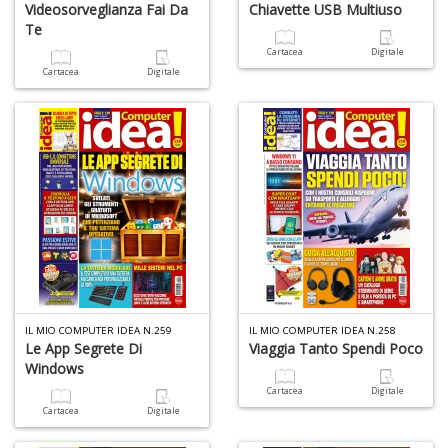
Ul
Videosorveglianza Fai Da
Chiavette USB Multiuso
M
Te
M
Cartacea
Digitale
n
Cartacea
Digitale
+
D
C
di
c
W
V
n
+
IL MIO COMPUTER IDEA N.259
IL MIO COMPUTER IDEA N.258
Le App Segrete Di
Viaggia Tanto Spendi Poco
D
Windows
Cartacea
Digitale
Cartacea
Digitale