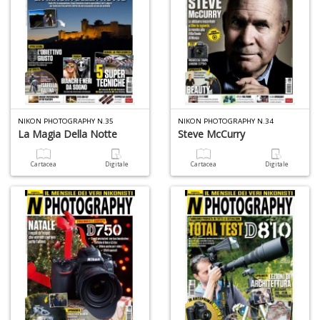
A
s
di
a
I
L
A
NIKON PHOTOGRAPHY N.35
NIKON PHOTOGRAPHY N.34
M
La Magia Della Notte
Steve McCurry
n
+
Cartacea
Digitale
Cartacea
Digitale
D
C
al
ri