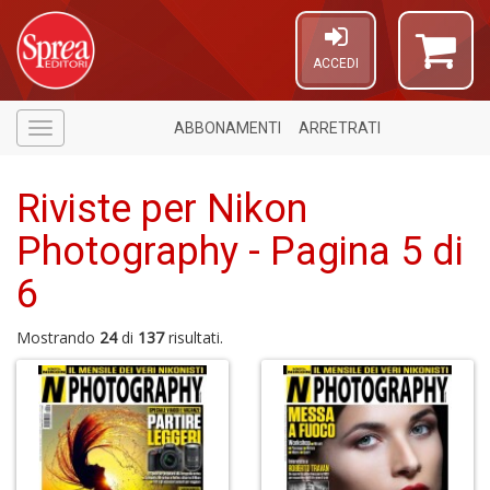
ACCEDI
ABBONAMENTI
ARRETRATI
Menù
Riviste per Nikon
Photography - Pagina 5 di
6
Mostrando
24
di
137
risultati.
6
f
+
di
in
r