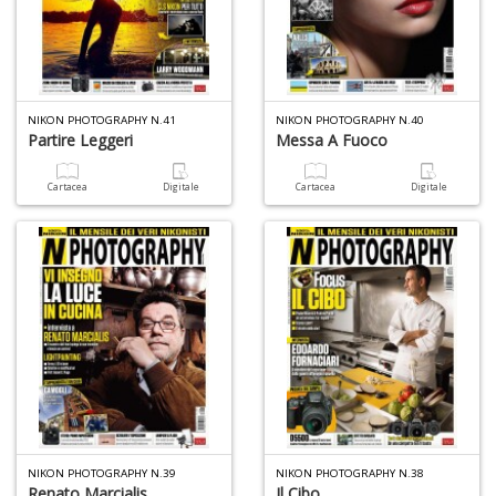
NIKON PHOTOGRAPHY N.41
NIKON PHOTOGRAPHY N.40
Il
Partire Leggeri
Messa A Fuoco
M
c
Cartacea
Digitale
Cartacea
Digitale
t
di
P
1
n
in
di
NIKON PHOTOGRAPHY N.39
NIKON PHOTOGRAPHY N.38
Renato Marcialis
Il Cibo