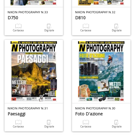
L
M
NIKON PHOTOGRAPHY N.33
NIKON PHOTOGRAPHY N.32
C
D750
D810
V
n
+
Cartacea
Digitale
Cartacea
Digitale
D
T
il
r
W
M
n
+
NIKON PHOTOGRAPHY N.31
NIKON PHOTOGRAPHY N.30
D
Paesaggi
Foto D'azione
Cartacea
Digitale
Cartacea
Digitale