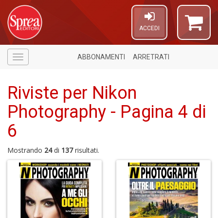
ACCEDI
ABBONAMENTI
ARRETRATI
Menù
Riviste per Nikon
Photography - Pagina 4 di
6
Mostrando
24
di
137
risultati.
6
f
+
di
in
r