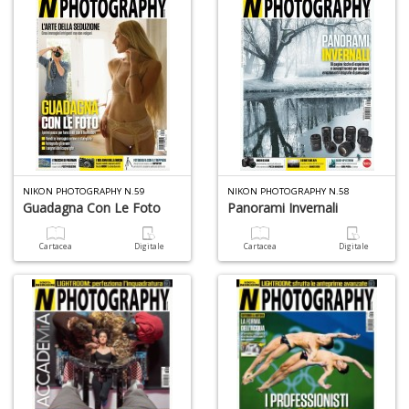
A
s
di
a
I
L
A
M
n
NIKON PHOTOGRAPHY N.59
NIKON PHOTOGRAPHY N.58
+
Guadagna Con Le Foto
Panorami Invernali
D
Cartacea
Digitale
Cartacea
Digitale
C
al
ri