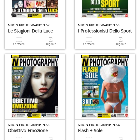
L
M
C
V
NIKON PHOTOGRAPHY N.57
NIKON PHOTOGRAPHY N.56
n
Le Stagioni Della Luce
I Professionisti Dello Sport
+
D
Cartacea
Digitale
Cartacea
Digitale
T
il
r
W
M
n
+
D
NIKON PHOTOGRAPHY N.55
NIKON PHOTOGRAPHY N.54
Obiettivo Emozione
Flash + Sole