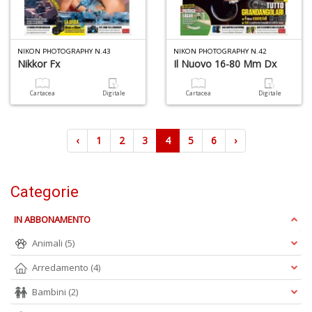
NIKON PHOTOGRAPHY N.43
NIKON PHOTOGRAPHY N.42
Nikkor Fx
Il Nuovo 16-80 Mm Dx
Cartacea
Digitale
Cartacea
Digitale
‹
1
2
3
4
5
6
›
Categorie
IN ABBONAMENTO
Animali
(5)
Arredamento
(4)
Bambini
(2)