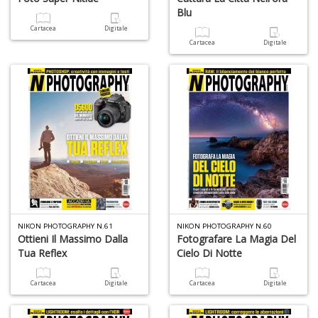
Blu
Cartacea
Digitale
Cartacea
Digitale
S
H
n
+
D
G
P
NIKON PHOTOGRAPHY N.61
NIKON PHOTOGRAPHY N.60
S
Ottieni Il Massimo Dalla
Fotografare La Magia Del
n
Tua Reflex
Cielo Di Notte
+
D
Cartacea
Digitale
Cartacea
Digitale