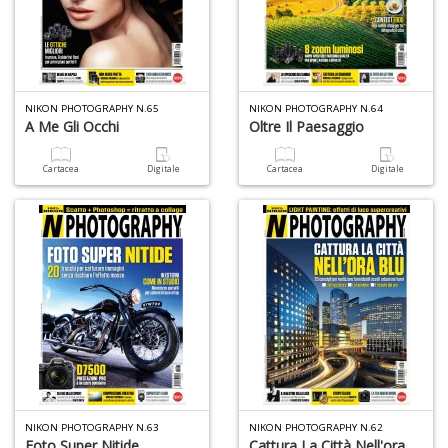
NIKON PHOTOGRAPHY N.65
NIKON PHOTOGRAPHY N.64
Il
A Me Gli Occhi
Oltre Il Paesaggio
M
c
Cartacea
Digitale
Cartacea
Digitale
t
di
P
1
n
in
di
NIKON PHOTOGRAPHY N.63
NIKON PHOTOGRAPHY N.62
Foto Super Nitide
Cattura La Città Nell'ora