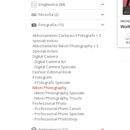
Enigmistica
(84)
Filosofia
(2)
N
IKON PHOTOGRAPHY SPECIALE N.8
L FOTOGRAFO SPECIALE N.3
Fotografia
(15)
catti Storici
Guida Nikonista
Work
Abbonamento Cartaceo Il Fotografo + 3
Cartacea
Digitale
Cartacea
Digitale
Car
speciali inclusi
9.90 €
4.90 €
9.90 €
4.90 €
9.
Abbonamento Nikon Photography + 3
Speciali inclusi
Digital Camera
- Digital Camera Art
- Digital Camera Speciale
Fashion Editorial Book
Il Fotografo
- Il Fotografo Speciale
Nikon Photography
- Nikon Photography Speciale
- Nikon Photography Trucchi
Professional Photo
- Professional Photo Canon
- Professional Photo Speciale
- Professional Photoshop
Fotoromanzi
(11)