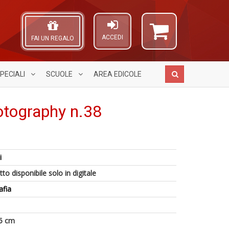
ACCEDI
FAI UN REGALO
PECIALI
SCUOLE
AREA
EDICOLE
otography n.38
Fi
Fa
A
I
C
L
i
L
n
O
A
P
+
C
to disponibile solo in digitale
di
C
D
n
a
afia
S
a
n
L
+
P
D
5 cm