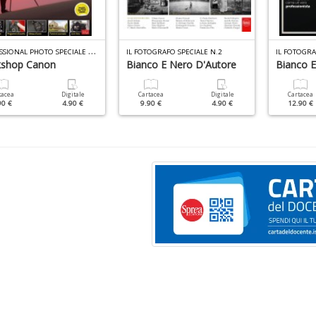
P
ROFESSIONAL PHOTO SPECIALE N.11
IL FOTOGRAFO SPECIALE N.2
IL FOTOGRA
shop Canon
Bianco E Nero D'Autore
Bianco 
tacea
Digitale
Cartacea
Digitale
Cartacea
90 €
4.90 €
9.90 €
4.90 €
12.90 €