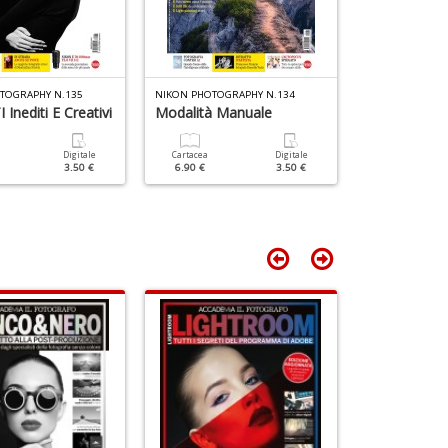
v
U
m
in
c
TOGRAPHY N.135
NIKON PHOTOGRAPHY N.134
NIKON PHOTOGR
d
Inediti E Creativi
Modalità Manuale
Luce D'inve
n
+
D
Digitale
Cartacea
Digitale
Cartacea
3.50 €
6.90 €
3.50 €
6.90 €