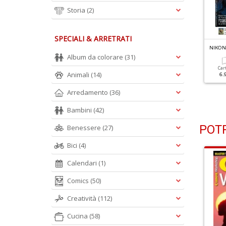
Storia
(2)
SPECIALI & ARRETRATI
IKON PHOTOGRAPHY N.124
NIKON PHOTOGRAPHY N.123
NIKON
 Segreti Della Wanderlust
Shooting Di Primavera
Album da colorare
(31)
hotography
Car
Animali
(14)
6.
Cartacea
Digitale
5.90 €
2.90 €
Cartacea
Digitale
Arredamento
(36)
5.90 €
2.90 €
Bambini
(42)
POTR
Benessere
(27)
Bici
(4)
Calendari
(1)
Comics
(50)
Creatività
(112)
Cucina
(58)