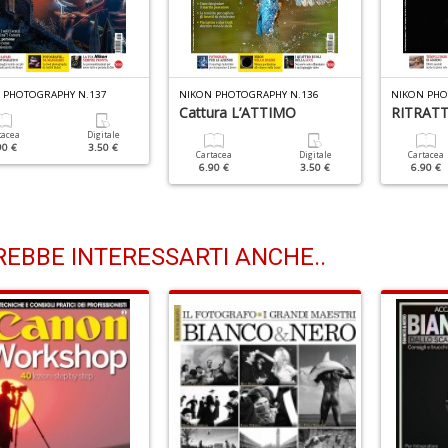
 PHOTOGRAPHY N.137
NIKON PHOTOGRAPHY N.136
NIKON PHO
Cattura L’ATTIMO
RITRATTI 
tacea
Digitale
90 €
3.50 €
Cartacea
Digitale
Cartacea
6.90 €
3.50 €
6.90 €
EBBE INTERESSARTI ANCHE..