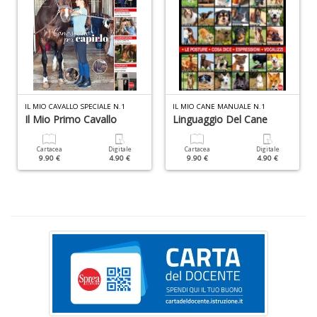
di
A
di
C
n
+
D
IL MIO CAVALLO SPECIALE N.1
IL MIO CANE MANUALE N.1
Il Mio Primo Cavallo
Linguaggio Del Cane
Cartacea
Digitale
Cartacea
Digitale
9.90 €
4.90 €
9.90 €
4.90 €
W
1
p
Il
M
C
I
n
+
D