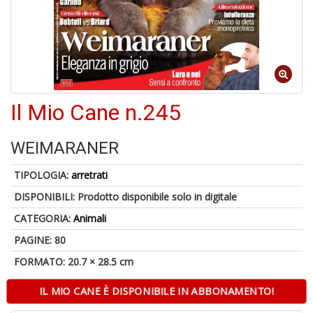
a
a
G
S
Il Mio Cane n.245
WEIMARANER
U
a
TIPOLOGIA:
arretrati
c
Y
DISPONIBILI:
Prodotto disponibile solo in digitale
&
CATEGORIA:
Animali
re
PAGINE: 80
FORMATO: 20.7 × 28.5 cm
IL MIO CANE È DISPONIBILE IN ABBONAMENTO!