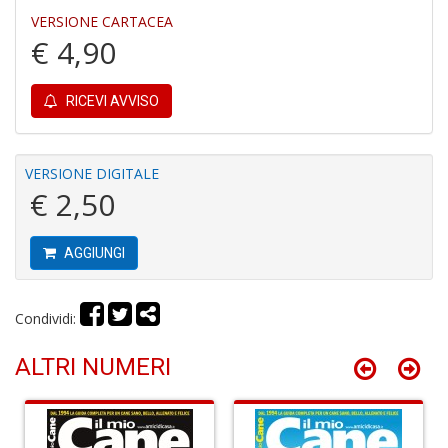
VERSIONE CARTACEA
D
€ 4,90
a
D
D
RICEVI AVVISO
in
D
S
n
VERSIONE DIGITALE
+
€ 2,50
D
AGGIUNGI
Il
Condividi:
s
s
ALTRI NUMERI
S
a
n
S
n