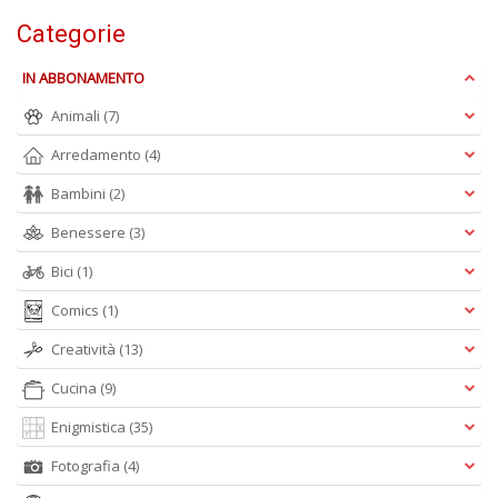
Categorie
IN ABBONAMENTO
C
E
Animali
(7)
C
C
Arredamento
(4)
n
+
Bambini
(2)
D
Benessere
(3)
Bici
(1)
Comics
(1)
Creatività
(13)
Cucina
(9)
A
L
Enigmistica
(35)
O
C
Fotografia
(4)
n