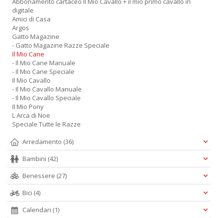
Abbonamento cartaceo Il Mio Cavallo + il mio primo cavallo in
digitale
Amici di Casa
Argos
Gatto Magazine
- Gatto Magazine Razze Speciale
Il Mio Cane
- Il Mio Cane Manuale
- Il Mio Cane Speciale
Il Mio Cavallo
- Il Mio Cavallo Manuale
- Il Mio Cavallo Speciale
Il Mio Pony
L Arca di Noe
Speciale Tutte le Razze
Arredamento
(36)
Bambini
(42)
Benessere
(27)
Bici
(4)
Calendari
(1)