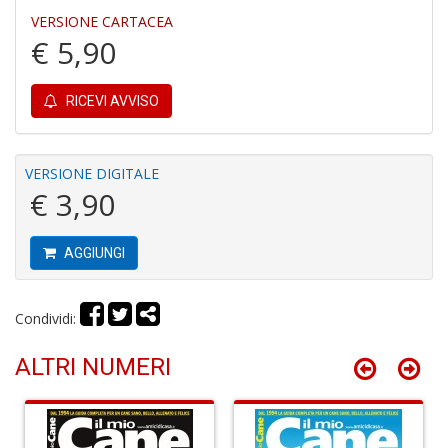
A
VERSIONE CARTACEA
€ 5,90
RICEVI AVVISO
VERSIONE DIGITALE
S
€ 3,90
2
M
C
AGGIUNGI
n
+
D
Condividi:
ALTRI NUMERI
M
di