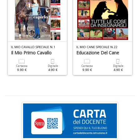
M
c
M
IL MIO CAVALLO SPECIALE N.1
IL MIO CANE SPECIALE N.22
Il Mio Primo Cavallo
Educazione Del Cane
Di
C
M
Cartacea
Digitale
Cartacea
Digitale
9.90 €
4.90 €
9.90 €
4.90 €
n
+
D
M
S
c
M