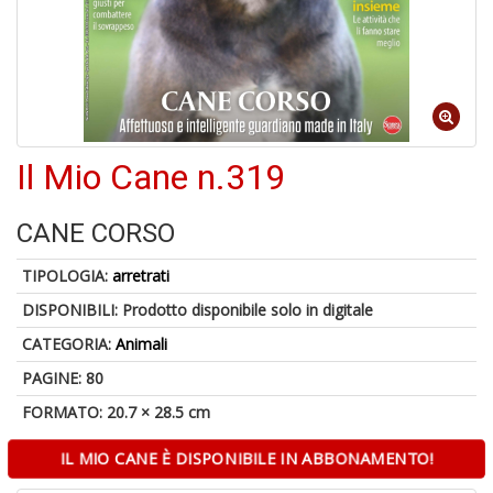
A
di
a
a
Il Mio Cane n.319
B
d
CANE CORSO
TIPOLOGIA:
arretrati
DISPONIBILI:
Prodotto disponibile solo in digitale
CATEGORIA:
Animali
PAGINE: 80
A
FORMATO: 20.7 × 28.5 cm
à
M
IL MIO CANE È DISPONIBILE IN ABBONAMENTO!
D
C