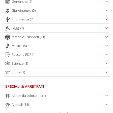
Generiche
(2)
Giardinaggio
(5)
A
Informatica
(7)
L
O
Leggi
(1)
C
Motori e Trasporti
(11)
n
Musica
(5)
Raccolte PDF
(1)
Scienze
(3)
Storia
(2)
SPECIALI & ARRETRATI
Album da colorare
(31)
Animali
(14)