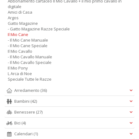
Abbonamento cartaceo Il Mio Cavallo + il mio primo cavallo in
digitale
Amici di Casa
Argos
Gatto Magazine
- Gatto Magazine Razze Speciale
Il Mio Cane
- Il Mio Cane Manuale
- Il Mio Cane Speciale
Il Mio Cavallo
- Il Mio Cavallo Manuale
- Il Mio Cavallo Speciale
Il Mio Pony
L Arca di Noe
Speciale Tutte le Razze
Arredamento
(36)
Bambini
(42)
Benessere
(27)
Bici
(4)
Calendari
(1)