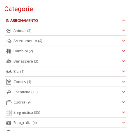
Ul
M
Categorie
M
n
IN ABBONAMENTO
+
D
Animali
(5)
Arredamento
(4)
Bambini
(2)
Benessere
(3)
C
di
Bici
(1)
c
W
Comics
(1)
V
n
Creatività
(13)
+
Cucina
(9)
D
Enigmistica
(35)
Fotografia
(4)