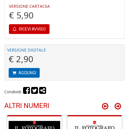
VERSIONE CARTACEA
€ 5,90
RICEVI AVVISO
R
le
t
f
VERSIONE DIGITALE
a
€ 2,90
V
C
N
AGGIUNGI
n
+
D
Condividi:
ALTRI NUMERI
L
v
st