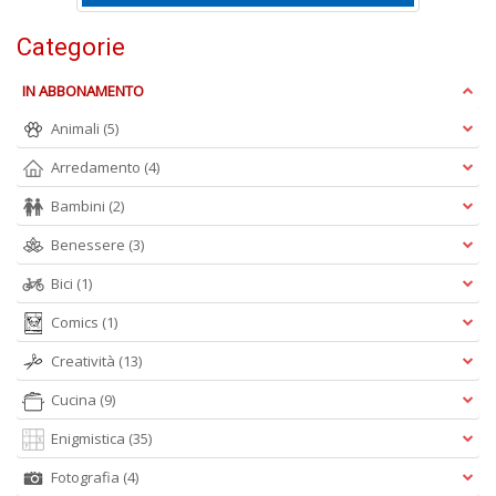
Categorie
IN ABBONAMENTO
L
Animali
(5)
Il
n
Arredamento
(4)
+
D
Bambini
(2)
Benessere
(3)
Bici
(1)
Comics
(1)
Creatività
(13)
A
Cucina
(9)
L
O
Enigmistica
(35)
C
n
Fotografia
(4)