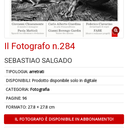
5
n
Il Fotografo n.284
in
di
SEBASTIAO SALGADO
TIPOLOGIA:
arretrati
DISPONIBILI:
Prodotto disponibile solo in digitale
CATEGORIA:
Fotografia
U
a
PAGINE: 96
c
FORMATO: 27.8 × 27.8 cm
S
T
IL FOTOGRAFO È DISPONIBILE IN ABBONAMENTO!