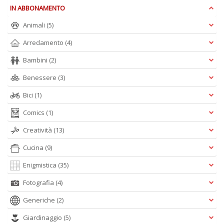
e
IN ABBONAMENTO
t
Animali
(5)
D
M
Arredamento
(4)
n
+
Bambini
(2)
D
Benessere
(3)
Bici
(1)
Comics
(1)
Creatività
(13)
A
Cucina
(9)
L
Enigmistica
(35)
O
C
Fotografia
(4)
n
Generiche
(2)
Giardinaggio
(5)