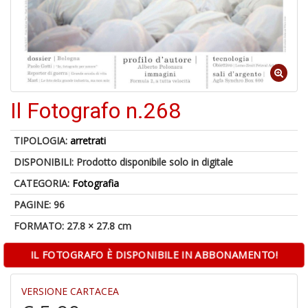
S
p
u
a
-
C
Il Fotografo n.268
TIPOLOGIA:
arretrati
DISPONIBILI:
Prodotto disponibile solo in digitale
CATEGORIA:
Fotografia
A
PAGINE: 96
a
FORMATO: 27.8 × 27.8 cm
a
P
C
IL FOTOGRAFO È DISPONIBILE IN ABBONAMENTO!
VERSIONE CARTACEA