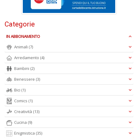
L
P
n
+
Categorie
D
IN ABBONAMENTO
Animali
(7)
Arredamento
(4)
L
Bambini
(2)
c
I
Benessere
(3)
M
D
Bici
(1)
n
+
Comics
(1)
D
Creatività
(13)
Cucina
(9)
Enigmistica
(35)