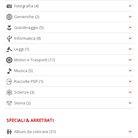
Fotografia
(4)
Generiche
(2)
A
L
Giardinaggio
(5)
O
C
Informatica
(8)
n
Leggi
(1)
Motori e Trasporti
(11)
Musica
(5)
Raccolte PDF
(1)
Scienze
(3)
Storia
(2)
SPECIALI & ARRETRATI
Album da colorare
(31)