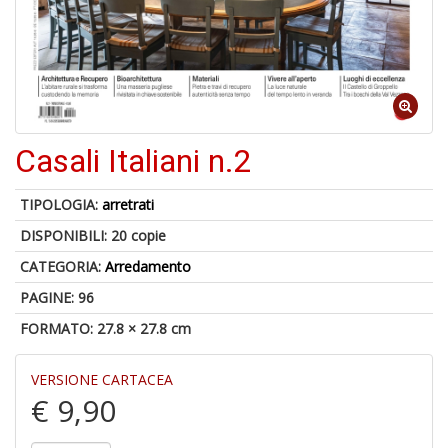
A
di
Casali Italiani n.2
a
a
V
TIPOLOGIA:
arretrati
lo
Y
DISPONIBILI:
20 copie
CATEGORIA:
Arredamento
PAGINE: 96
FORMATO: 27.8 × 27.8 cm
Il
VERSIONE CARTACEA
M
€ 9,90
c
t