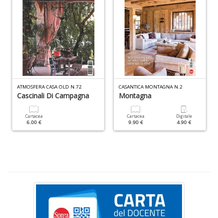
P
v
W
ATMOSFERA CASA OLD N.72
CASANTICA MONTAGNA N.2
Cascinali Di Campagna
Montagna
V
n
+
Cartacea
Cartacea
Digitale
6.00 €
9.90 €
4.90 €
D
C
s
v
e
si