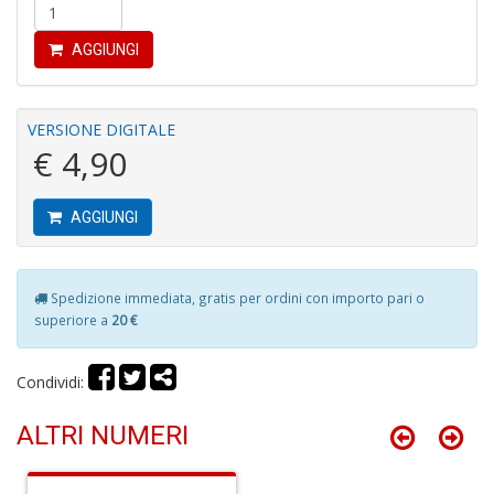
di
P
AGGIUNGI
VERSIONE DIGITALE
€ 4,90
B
AGGIUNGI
C
C
C
S
Spedizione immediata, gratis per ordini con importo pari o
n
superiore a
20 €
+
D
Condividi:
ALTRI NUMERI
H
I