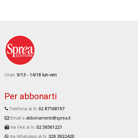
Orari:
9/13 - 14/18 lun-ven
Per abbonarti
Telefona al N.
02 87168197
Email a
abbonamenti@sprea.it
Via FAX al N.
02 56561221
Via WhatsApp al N.
329 3922420