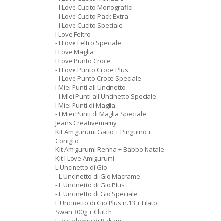
- I Love Cucito Monografici
- I Love Cucito Pack Extra
- I Love Cucito Speciale
I Love Feltro
- I Love Feltro Speciale
I Love Maglia
I Love Punto Croce
- I Love Punto Croce Plus
- I Love Punto Croce Speciale
I Miei Punti all Uncinetto
- I Miei Punti all Uncinetto Speciale
I Miei Punti di Maglia
- I Miei Punti di Maglia Speciale
Jeans Creativemamy
Kit Amigurumi Gatto + Pinguino +
Coniglio
Kit Amigurumi Renna + Babbo Natale
Kit I Love Amigurumi
L Uncinetto di Gio
- L Uncinetto di Gio Macrame
- L Uncinetto di Gio Plus
- L Uncinetto di Gio Speciale
L'Uncinetto di Gio Plus n.13 + Filato
Swan 300g + Clutch
L'accademia di Rakam