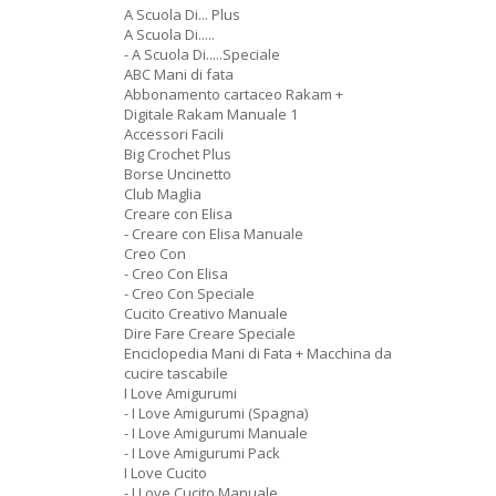
A Scuola Di... Plus
A Scuola Di.....
- A Scuola Di.....Speciale
ABC Mani di fata
Abbonamento cartaceo Rakam +
Digitale Rakam Manuale 1
Accessori Facili
Big Crochet Plus
Borse Uncinetto
Club Maglia
Creare con Elisa
- Creare con Elisa Manuale
Creo Con
- Creo Con Elisa
- Creo Con Speciale
Cucito Creativo Manuale
Dire Fare Creare Speciale
Enciclopedia Mani di Fata + Macchina da
cucire tascabile
I Love Amigurumi
- I Love Amigurumi (Spagna)
- I Love Amigurumi Manuale
- I Love Amigurumi Pack
I Love Cucito
- I Love Cucito Manuale