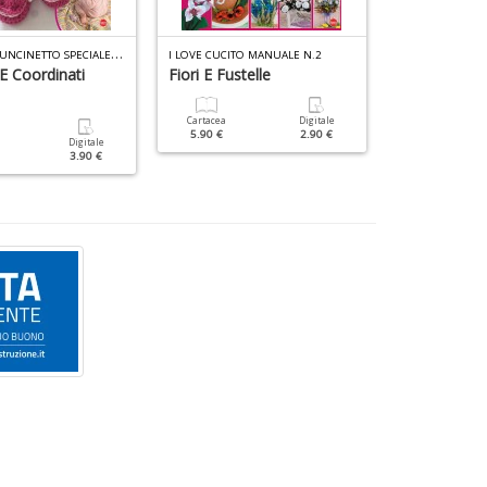
M
OTIVI ALL UNCINETTO SPECIALE N.8
I LOVE CUCITO MANUALE N.2
I LOVE PUNTO C
E Coordinati
Fiori E Fustelle
Speciale Bor
Cartacea
Digitale
Cartacea
5.90 €
2.90 €
4.90 €
Digitale
3.90 €