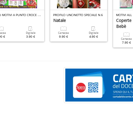
P
ICCOLI MOTIVI A PUNTO CROCE SPECIALE N.3
PROFILO UNCINETTO SPECIALE N.6
Natale
Coperte 
Bebè
tacea
Digitale
Cartacea
Digitale
90 €
3.90 €
9.90 €
4.90 €
Cartacea
7.90 €