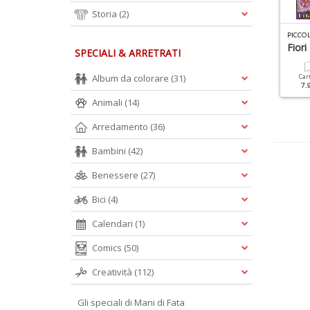
Storia
(2)
ROFILO UNCINETTO SPECIALE N.8
PROFILO UNCINETTO SPECIALE N.4
entri E Tovaglie
Piastrelle A Fiori
Fiori
SPECIALI & ARRETRATI
Album da colorare
(31)
Cartacea
Digitale
Cartacea
Digitale
Car
9.90 €
4.90 €
9.90 €
4.90 €
7.
Animali
(14)
Arredamento
(36)
Bambini
(42)
Benessere
(27)
Bici
(4)
Calendari
(1)
Comics
(50)
Creatività
(112)
Gli speciali di Mani di Fata