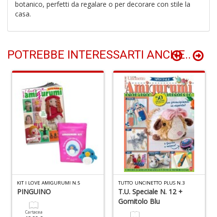
botanico, perfetti da regalare o per decorare con stile la
D
casa.
POTREBBE INTERESSARTI ANCHE..
A
d
p
P
D
M
n
+
D
KIT I LOVE AMIGURUMI N.5
TUTTO UNCINETTO PLUS N.3
PINGUINO
T.U. Speciale N. 12 +
Gomitolo Blu
Cartacea