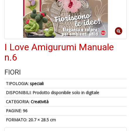
A
di
a
a
R
I Love Amigurumi Manuale
n.6
FIORI
5
n
TIPOLOGIA:
speciali
in
di
DISPONIBILI:
Prodotto disponibile solo in digitale
CATEGORIA:
Creatività
PAGINE: 96
FORMATO: 20.7 × 28.5 cm