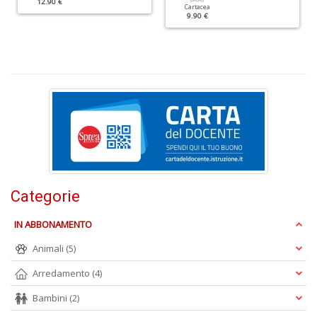
A
12.90 €
Cartacea
f
9.90 €
B
T
G
n
+
D
D
Q
Categorie
n
+
D
IN ABBONAMENTO
Animali
(5)
Arredamento
(4)
Bambini
(2)
C
G