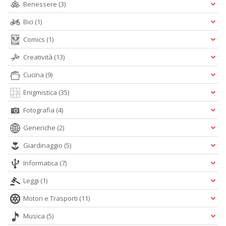
Benessere
(3)
n
+
Bici
(1)
D
Comics
(1)
Creatività
(13)
Cucina
(9)
Enigmistica
(35)
Fotografia
(4)
A
L
Generiche
(2)
O
C
Giardinaggio
(5)
n
Informatica
(7)
Leggi
(1)
Motori e Trasporti
(11)
Musica
(5)