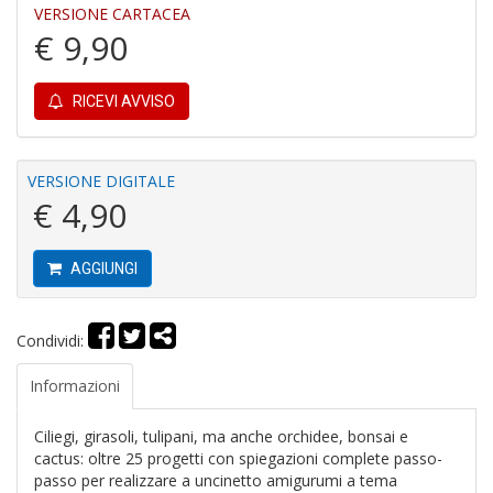
VERSIONE CARTACEA
P
€ 9,90
pi
r
R
RICEVI AVVISO
T
S
P
VERSIONE DIGITALE
Pi
n
€ 4,90
+
D
AGGIUNGI
Condividi:
D
Informazioni
G
St
M
Ciliegi, girasoli, tulipani, ma anche orchidee, bonsai e
S
cactus: oltre 25 progetti con spiegazioni complete passo-
n
passo per realizzare a uncinetto amigurumi a tema
+