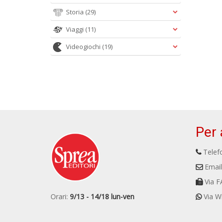
Storia
(29)
Viaggi
(11)
Videogiochi
(19)
Per 
Telefo
Email
Via F
Orari:
9/13 - 14/18 lun-ven
Via W