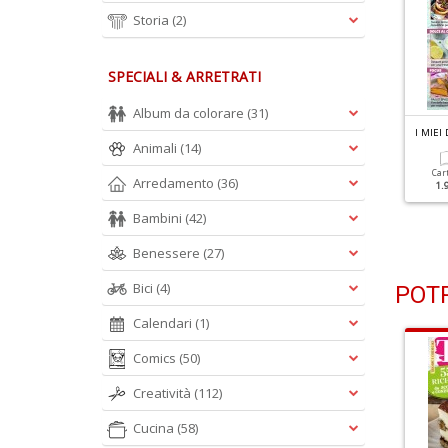
Storia
(2)
SPECIALI & ARRETRATI
Album da colorare
(31)
 MIEI DOLCI N.3
I MIEI DOLCI N.2
I MIEI
Animali
(14)
orte Fresche
La Bontà Della Frutta
Car
Arredamento
(36)
1.
Cartacea
Digitale
Cartacea
Digitale
1.50 €
0.90 €
1.50 €
0.90 €
Bambini
(42)
Benessere
(27)
Bici
(4)
POTR
Calendari
(1)
Comics
(50)
Creatività
(112)
Cucina
(58)