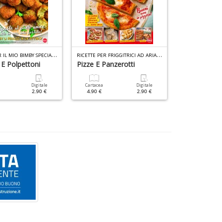
R
ICETTE PER IL MIO BIMBY SPECIALE N.9
R
ICETTE PER FRIGGITRICI AD ARIA SPECIALE N.4
 E Polpettoni
Pizze E Panzerotti
Torte Sempli
Digitale
Cartacea
Digitale
Cartacea
2.90 €
4.90 €
2.90 €
6.90 €