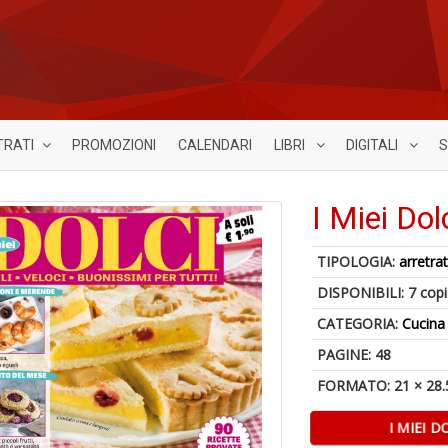
TRATI
PROMOZIONI
CALENDARI
LIBRI
DIGITALI
S
I Miei Dol
TIPOLOGIA:
arretrat
DISPONIBILI:
7 cop
CATEGORIA:
Cucina
PAGINE: 48
FORMATO: 21 × 28.
I MIEI 