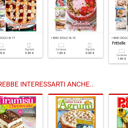
 DOLCI N.17
I MIEI DOLCI N.15
I MIEI DOLC
Frittelle
tacea
Digitale
Cartacea
Digitale
90 €
0.90 €
1.90 €
0.90 €
Cartacea
1.90 €
EBBE INTERESSARTI ANCHE..