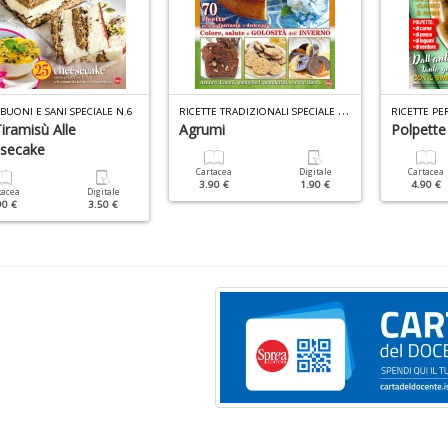
R
ICETTE TRADIZIONALI SPECIALE N.5
BUONI E SANI SPECIALE N.6
iramisù Alle
Agrumi
Polpette
secake
Cartacea
Digitale
Cartacea
3.90 €
1.90 €
4.90 €
tacea
Digitale
90 €
3.50 €