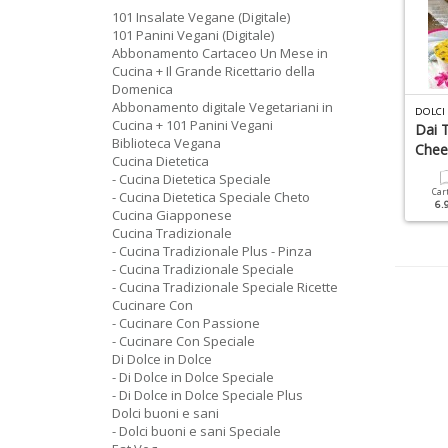
101 Insalate Vegane (Digitale)
101 Panini Vegani (Digitale)
Abbonamento Cartaceo Un Mese in
Cucina + Il Grande Ricettario della
Domenica
Abbonamento digitale Vegetariani in
C
UCINA TRADIZIONALE SPECIALE N.12
R
ICETTE PER IL MIO BIMBY DELLA NONNA N.4
DOLCI 
Cucina + 101 Panini Vegani
asta Fresca
Biscotti
Dai T
Biblioteca Vegana
Chee
Cucina Dietetica
Cartacea
Digitale
Cartacea
Digitale
- Cucina Dietetica Speciale
6.90 €
3.50 €
6.90 €
3.50 €
Car
- Cucina Dietetica Speciale Cheto
6.
Cucina Giapponese
Cucina Tradizionale
- Cucina Tradizionale Plus - Pinza
- Cucina Tradizionale Speciale
- Cucina Tradizionale Speciale Ricette
Cucinare Con
- Cucinare Con Passione
- Cucinare Con Speciale
Di Dolce in Dolce
- Di Dolce in Dolce Speciale
- Di Dolce in Dolce Speciale Plus
Dolci buoni e sani
- Dolci buoni e sani Speciale