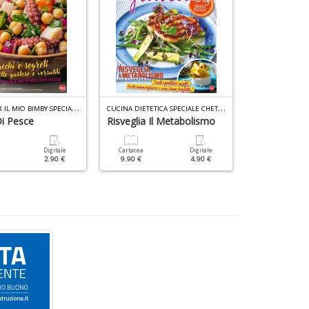
R
ICETTE PER IL MIO BIMBY SPECIALE N.10
C
UCINA DIETETICA SPECIALE CHETO N.1
Di Pesce
Risveglia Il Metabolismo
Ricette Per
Digitale
Cartacea
Digitale
Cartacea
2.90 €
9.90 €
4.90 €
4.90 €