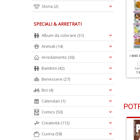
Storia
(2)
SPECIALI & ARRETRATI
Album da colorare
(31)
Animali
(14)
 MIEI DOLCI N.3
I MIEI DOLCI N.2
I MIEI
Arredamento
(36)
orte Fresche
La Bontà Della Frutta
Bambini
(42)
Car
1.
Cartacea
Digitale
Cartacea
Digitale
Benessere
(27)
1.50 €
0.90 €
1.50 €
0.90 €
Bici
(4)
Calendari
(1)
POTR
Comics
(50)
Creatività
(112)
Cucina
(58)