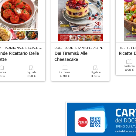
C
UCINA TRADIZIONALE SPECIALE N.11
DOLCI BUONI E SANI SPECIALE N.1
ande Ricettario Delle
Dai Tiramisù Alle
Ricette 
ette
Cheesecake
Cartacea
4.90 €
tacea
Digitale
Cartacea
Digitale
90 €
3.50 €
6.90 €
3.50 €