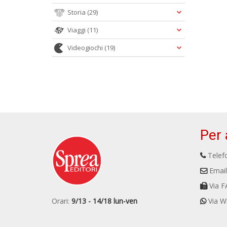
Storia
(29)
Viaggi
(11)
Videogiochi
(19)
Per 
Telefo
Email
Via F
Orari:
9/13 - 14/18 lun-ven
Via W