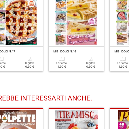
 DOLCI N.17
I MIEI DOLCI N.16
I MIEI DOLC
tacea
Digitale
Cartacea
Digitale
Cartacea
90 €
0.90 €
1.90 €
0.90 €
1.90 €
EBBE INTERESSARTI ANCHE..