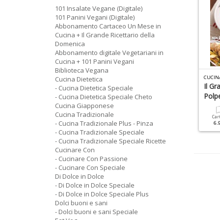
101 Insalate Vegane (Digitale)
101 Panini Vegani (Digitale)
Abbonamento Cartaceo Un Mese in
Cucina + Il Grande Ricettario della
Domenica
Abbonamento digitale Vegetariani in
Cucina + 101 Panini Vegani
Biblioteca Vegana
R
ICETTE TRADIZIONALI SPECIALE N.1
I DOLCE IN DOLCE SPECIALE N.66
Cucina Dietetica
orte Con La Crema
Menù Per Le Feste
Il Gr
- Cucina Dietetica Speciale
Polp
- Cucina Dietetica Speciale Cheto
Cucina Giapponese
Cartacea
Digitale
Cartacea
Digitale
6.90 €
3.50 €
Cucina Tradizionale
3.90 €
1.90 €
Car
- Cucina Tradizionale Plus - Pinza
6.
- Cucina Tradizionale Speciale
- Cucina Tradizionale Speciale Ricette
Cucinare Con
- Cucinare Con Passione
- Cucinare Con Speciale
Di Dolce in Dolce
- Di Dolce in Dolce Speciale
- Di Dolce in Dolce Speciale Plus
Dolci buoni e sani
- Dolci buoni e sani Speciale