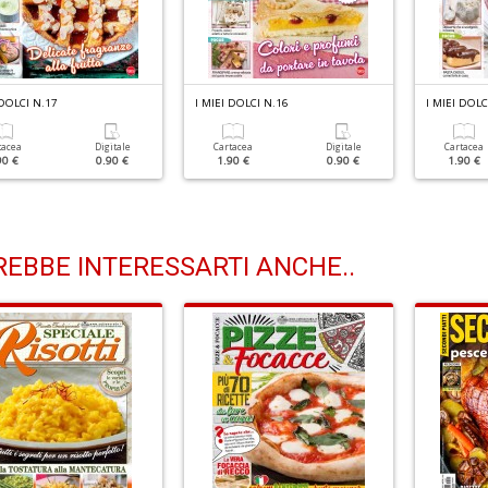
 DOLCI N.17
I MIEI DOLCI N.16
I MIEI DOLC
tacea
Digitale
Cartacea
Digitale
Cartacea
90 €
0.90 €
1.90 €
0.90 €
1.90 €
EBBE INTERESSARTI ANCHE..