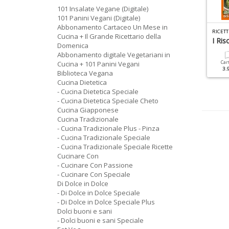
101 Insalate Vegane (Digitale)
101 Panini Vegani (Digitale)
Abbonamento Cartaceo Un Mese in
N MESE IN CUCINA SPECIALE N.4
CUCINA DIETETICA SPECIALE N.12
Cucina + Il Grande Ricettario della
l Grande Ricettario Di
Ricette Detox Con Gusto
I Riso
Domenica
atale
Abbonamento digitale Vegetariani in
Cucina + 101 Panini Vegani
Cartacea
Digitale
Car
7.90 €
3.90 €
3.
Biblioteca Vegana
Cartacea
Digitale
7.90 €
3.90 €
Cucina Dietetica
- Cucina Dietetica Speciale
- Cucina Dietetica Speciale Cheto
Cucina Giapponese
Cucina Tradizionale
- Cucina Tradizionale Plus - Pinza
- Cucina Tradizionale Speciale
- Cucina Tradizionale Speciale Ricette
Cucinare Con
- Cucinare Con Passione
- Cucinare Con Speciale
Di Dolce in Dolce
- Di Dolce in Dolce Speciale
- Di Dolce in Dolce Speciale Plus
Dolci buoni e sani
- Dolci buoni e sani Speciale