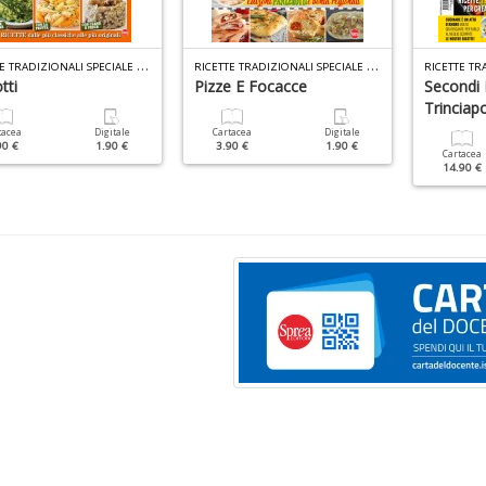
R
ICETTE TRADIZIONALI SPECIALE N.9
R
ICETTE TRADIZIONALI SPECIALE N.8
tti
Pizze E Focacce
Secondi P
Trinciapo
tacea
Digitale
Cartacea
Digitale
90 €
1.90 €
3.90 €
1.90 €
Cartacea
14.90 €