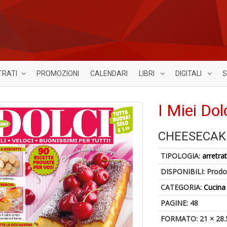
TRATI
PROMOZIONI
CALENDARI
LIBRI
DIGITALI
S
I Miei Dol
CHEESECAKE
TIPOLOGIA:
arretrat
DISPONIBILI:
Prodot
CATEGORIA:
Cucina
PAGINE: 48
FORMATO: 21 × 28.