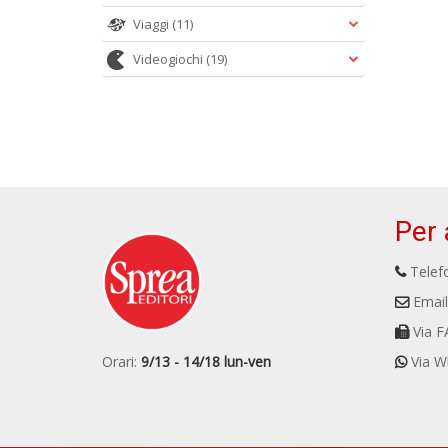
Viaggi
(11)
Videogiochi
(19)
Per 
Telefo
Email
Via F
Orari:
9/13 - 14/18 lun-ven
Via W