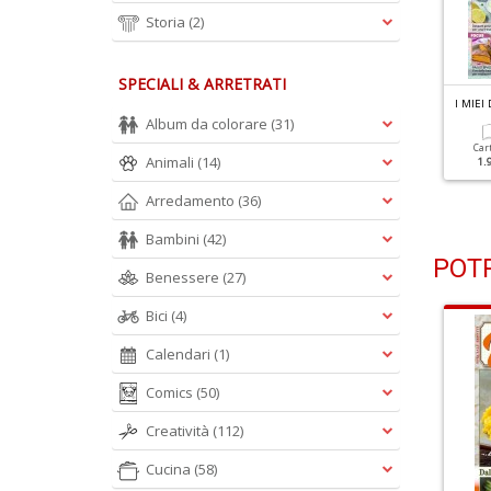
Storia
(2)
SPECIALI & ARRETRATI
 MIEI DOLCI N.3
I MIEI DOLCI N.2
I MIEI
orte Fresche
La Bontà Della Frutta
Album da colorare
(31)
Car
Animali
(14)
1.
Cartacea
Digitale
Cartacea
Digitale
1.50 €
0.90 €
1.50 €
0.90 €
Arredamento
(36)
Bambini
(42)
POTR
Benessere
(27)
Bici
(4)
Calendari
(1)
Comics
(50)
Creatività
(112)
Cucina
(58)