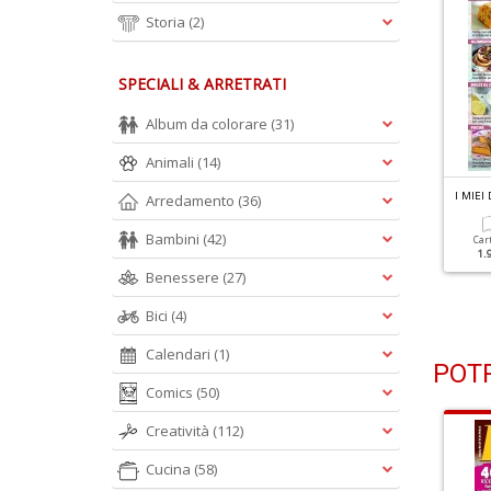
Storia
(2)
SPECIALI & ARRETRATI
Album da colorare
(31)
Animali
(14)
 MIEI DOLCI N.3
I MIEI DOLCI N.2
I MIEI
Arredamento
(36)
orte Fresche
La Bontà Della Frutta
Bambini
(42)
Car
1.
Cartacea
Digitale
Cartacea
Digitale
Benessere
(27)
1.50 €
0.90 €
1.50 €
0.90 €
Bici
(4)
Calendari
(1)
POTR
Comics
(50)
Creatività
(112)
Cucina
(58)