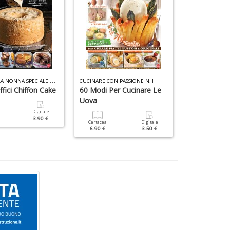
T
ORTE DELLA NONNA SPECIALE N.53
CUCINARE CON PASSIONE N.1
fici Chiffon Cake
60 Modi Per Cucinare Le
Frittelle Con
Uova
Digitale
Cartacea
3.90 €
4.90 €
Cartacea
Digitale
6.90 €
3.50 €