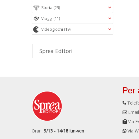
Storia
(29)
Viaggi
(11)
Videogiochi
(19)
Sprea Editori
Per 
Telefo
Email
Via F
Orari:
9/13 - 14/18 lun-ven
Via W