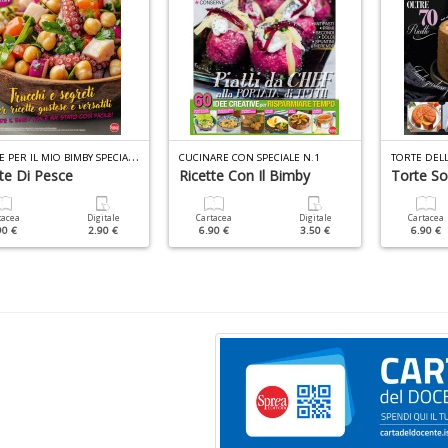
R
ICETTE PER IL MIO BIMBY SPECIALE N.10
CUCINARE CON SPECIALE N.1
te Di Pesce
Ricette Con Il Bimby
Torte Sof
tacea
Digitale
Cartacea
Digitale
Cartacea
90 €
2.90 €
6.90 €
3.50 €
6.90 €