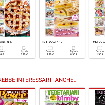
 DOLCI N.17
I MIEI DOLCI N.16
I MIEI DOLC
tacea
Digitale
Cartacea
Digitale
Cartacea
90 €
0.90 €
1.90 €
0.90 €
1.90 €
EBBE INTERESSARTI ANCHE..