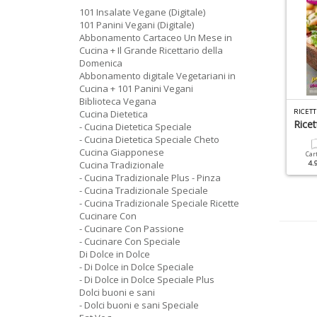
101 Insalate Vegane (Digitale)
101 Panini Vegani (Digitale)
Abbonamento Cartaceo Un Mese in
Cucina + Il Grande Ricettario della
Domenica
Abbonamento digitale Vegetariani in
Cucina + 101 Panini Vegani
Biblioteca Vegana
R
ICETTE PER IL MIO BIMBY DELLA NONNA N.2
DI DOLCE IN DOLCE SPECIALE N.65
Cucina Dietetica
radizionali Con Il Bimby
Crostate E Dolci In Teglia
Ricet
- Cucina Dietetica Speciale
Bassa
- Cucina Dietetica Speciale Cheto
Cucina Giapponese
Cartacea
Digitale
Car
6.90 €
3.90 €
Cucina Tradizionale
4.
Cartacea
Digitale
- Cucina Tradizionale Plus - Pinza
6.90 €
3.50 €
- Cucina Tradizionale Speciale
- Cucina Tradizionale Speciale Ricette
Cucinare Con
- Cucinare Con Passione
- Cucinare Con Speciale
Di Dolce in Dolce
- Di Dolce in Dolce Speciale
- Di Dolce in Dolce Speciale Plus
Dolci buoni e sani
- Dolci buoni e sani Speciale