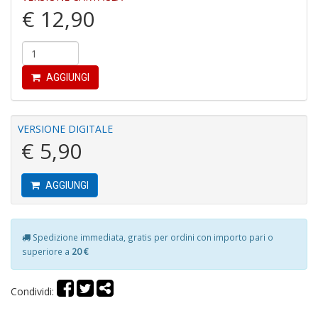
di
€ 12,90
AGGIUNGI
P
VERSIONE DIGITALE
e
€ 5,90
fi
p
la
m
AGGIUNGI
c
C
C
Spedizione immediata, gratis per ordini con importo pari o
P
superiore a
20 €
n
+
D
Condividi: