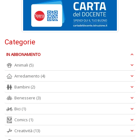
D
Q
Categorie
P
n
IN ABBONAMENTO
+
D
Animali
(5)
Arredamento
(4)
Bambini
(2)
Benessere
(3)
Bici
(1)
A
Comics
(1)
L
O
Creatività
(13)
C
n