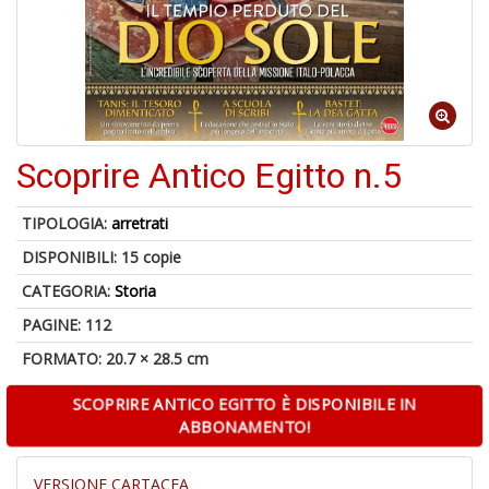
Scoprire Antico Egitto n.5
1
n
c
TIPOLOGIA:
arretrati
c
DISPONIBILI:
15 copie
di
in
CATEGORIA:
Storia
o
PAGINE: 112
FORMATO: 20.7 × 28.5 cm
SCOPRIRE ANTICO EGITTO È DISPONIBILE IN
ABBONAMENTO!
1
n
in
VERSIONE CARTACEA