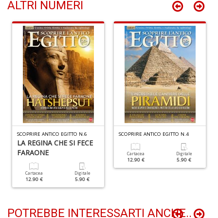
ALTRI NUMERI
U
fa
d
a
C
S
n
+
D
SCOPRIRE ANTICO EGITTO N.6
SCOPRIRE ANTICO EGITTO N.4
LA REGINA CHE SI FECE
FARAONE
Cartacea
Digitale
Fr
12.90 €
5.90 €
D
D
Cartacea
Digitale
12.90 €
5.90 €
in
D
S
POTREBBE INTERESSARTI ANCHE..
n