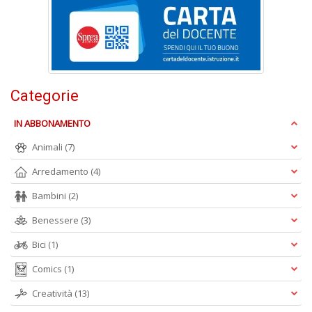
M
C
I
n
+
D
Categorie
IN ABBONAMENTO
Animali
(7)
Ri
c
Arredamento
(4)
e
ri
Bambini
(2)
V
lo
Benessere
(3)
Y
Bici
(1)
n
+
Comics
(1)
D
Creatività
(13)