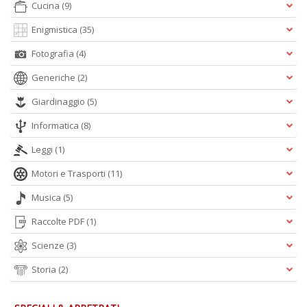
Cucina
(9)
Enigmistica
(35)
M
Ai
Fotografia
(4)
P
1
Generiche
(2)
e
Giardinaggio
(5)
M
M
Informatica
(8)
M
M
Leggi
(1)
n
+
Motori e Trasporti
(11)
D
Musica
(5)
Raccolte PDF
(1)
Scienze
(3)
Storia
(2)
A