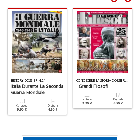
C
B
di
C
la
S
n
+
D
C
ONOSCERE LA STORIA DOSSIER N.1
HISTORY DOSSIER N.21
Italia Durante La Seconda
I Grandi Filosofi
Guerra Mondiale
Cartacea
Digitale
9.90 €
4.90 €
Cartacea
Digitale
9.90 €
4.90 €
C
d
C
Il