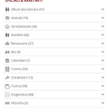
SPECIALI & ARRETRATI
L
O
Album da colorare
(31)
C
n
Animali
(14)
Arredamento
(36)
Bambini
(42)
Benessere
(27)
Bici
(4)
Calendari
(1)
Comics
(50)
Creatività
(112)
Cucina
(58)
Enigmistica
(84)
Filosofia
(2)