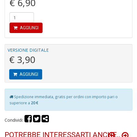
€ 6,90
P
C
C
AGGIUNGI
S
n
+
VERSIONE DIGITALE
D
€ 3,90
AGGIUNGI
R
ri
C
Spedizione immediata, gratis per ordini con importo pari o
T
superiore a
20 €
S
n
Condividi:
+
D
POTREBBE INTERESSARTI ANCHE..