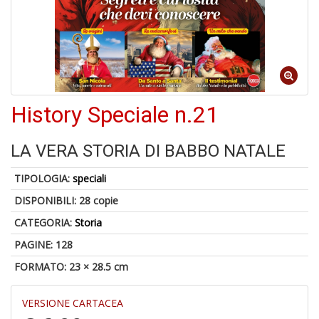
6
n
in
di
History Speciale n.21
LA VERA STORIA DI BABBO NATALE
A
TIPOLOGIA:
speciali
p
u
DISPONIBILI:
28 copie
a
CATEGORIA:
Storia
a
C
PAGINE: 128
G
FORMATO: 23 × 28.5 cm
VERSIONE CARTACEA