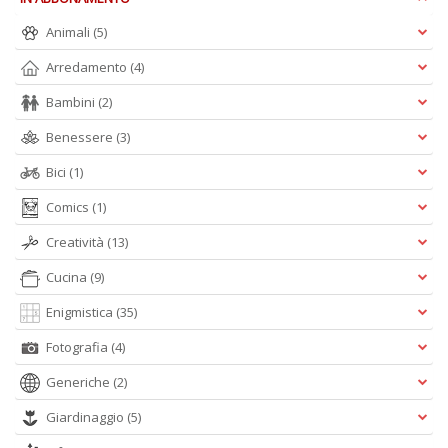
Animali
(5)
Arredamento
(4)
Bambini
(2)
Benessere
(3)
A
Bici
(1)
L
O
Comics
(1)
C
n
Creatività
(13)
Cucina
(9)
Enigmistica
(35)
Fotografia
(4)
Generiche
(2)
Giardinaggio
(5)