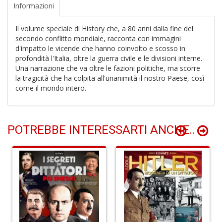
Informazioni
Il volume speciale di History che, a 80 anni dalla fine del
O
secondo conflitto mondiale, racconta con immagini
P
d'impatto le vicende che hanno coinvolto e scosso in
c
profondità l'Italia, oltre la guerra civile e le divisioni interne.
b
Una narrazione che va oltre le fazioni politiche, ma scorre
Il
la tragicità che ha colpita all'unanimità il nostro Paese, così
M
come il mondo intero.
O
P
n
+
POTREBBE INTERESSARTI ANCHE..
D
Cr
G