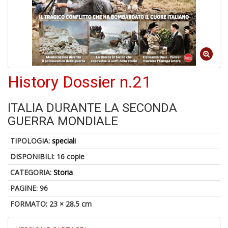
A
a
R
History Dossier n.21
ITALIA DURANTE LA SECONDA
GUERRA MONDIALE
4
n
TIPOLOGIA:
speciali
in
DISPONIBILI:
16 copie
di
CATEGORIA:
Storia
PAGINE: 96
FORMATO: 23 × 28.5 cm