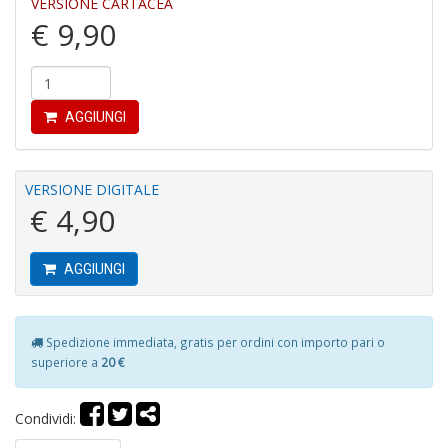
VERSIONE CARTACEA
3
€ 9,90
g
s
M
al
u
AGGIUNGI
M
n
+
D
VERSIONE DIGITALE
€ 4,90
AGGIUNGI
J
U
F
Spedizione immediata, gratis per ordini con importo pari o
S
superiore a
20 €
n
+
D
Condividi: