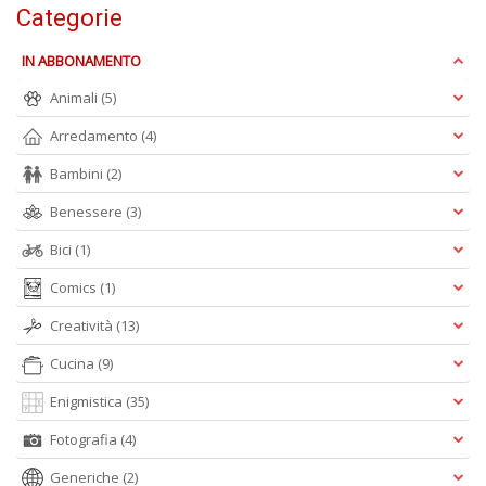
Categorie
D
IN ABBONAMENTO
Animali
(5)
Arredamento
(4)
Q
P
Bambini
(2)
n
+
Benessere
(3)
D
Bici
(1)
Comics
(1)
Creatività
(13)
Cucina
(9)
Enigmistica
(35)
A
L
Fotografia
(4)
O
C
Generiche
(2)
n