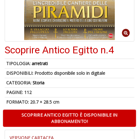
Scoprire Antico Egitto n.4
1
n
c
TIPOLOGIA:
arretrati
c
DISPONIBILI:
Prodotto disponibile solo in digitale
di
in
CATEGORIA:
Storia
o
PAGINE: 112
FORMATO: 20.7 × 28.5 cm
SCOPRIRE ANTICO EGITTO È DISPONIBILE IN
ABBONAMENTO!
1
n
in
VERSIONE CARTACEA