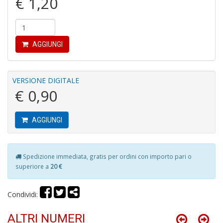
€ 1,20
c
Il
m
C
S
AGGIUNGI
n
+
D
VERSIONE DIGITALE
€ 0,90
AGGIUNGI
I
l'
H
K
Spedizione immediata, gratis per ordini con importo pari o
E
superiore a
20 €
n
+
D
Condividi:
ALTRI NUMERI