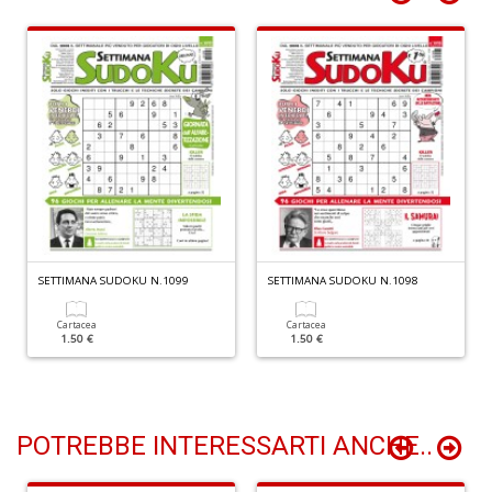
P
le
s
p
v
di
s
E
P
n
+
D
SETTIMANA SUDOKU N.1099
SETTIMANA SUDOKU N.1098
Cartacea
Cartacea
1.50 €
1.50 €
POTREBBE INTERESSARTI ANCHE..
c
C