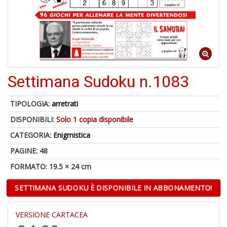
1
n
in
di
Settimana Sudoku n.1083
6
TIPOLOGIA:
arretrati
n
DISPONIBILI:
Solo 1 copia disponibile
in
di
CATEGORIA:
Enigmistica
PAGINE: 48
FORMATO: 19.5 × 24 cm
SETTIMANA SUDOKU È DISPONIBILE IN ABBONAMENTO!
E
VERSIONE CARTACEA
d