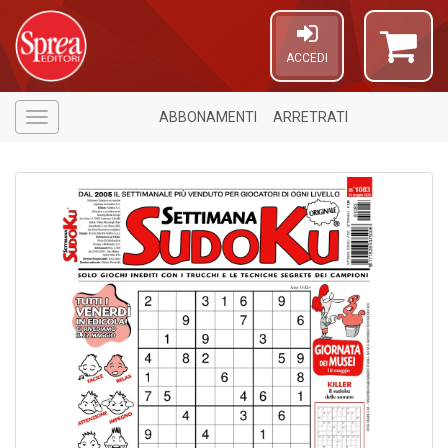
ACCEDI
ABBONAMENTI
ARRETRATI
Menù
6
n
in
di