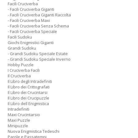
Facili Cruciverba
- Facili Cruciverba Giganti
- Facili Cruciverba Giganti Raccolta
- Facili Cruciverba Maxi
- Facili Cruciverba Senza Schema
- Facili Cruciverba Speciale
Facili Sudoku
Giochi Enigmistici Giganti
Grandi Sudoku
- Grandi Sudoku Speciale Estate
- Grandi Sudoku Speciale Inverno
Hobby Puzzle
I Cruciverba Facili
Il Cruciverba
Il Libro degli Intradefiniti
Il Libro dei Crittografati
Il Libro dei Crucintarsi
Il Libro dei Crucipuzzle
Il Libro dell Enigmistica
Intradefiniti
Maxi Crucintarsio
Maxi Puzzle
Minipuzzle
Nuova Enigmistica Tedeschi
Parole e Passatempi