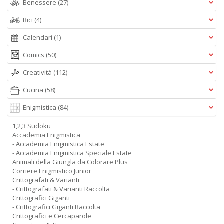
Benessere
(27)
Bici
(4)
Calendari
(1)
Comics
(50)
Creatività
(112)
Cucina
(58)
Enigmistica
(84)
1,2,3 Sudoku
Accademia Enigmistica
- Accademia Enigmistica Estate
- Accademia Enigmistica Speciale Estate
Animali della Giungla da Colorare Plus
Corriere Enigmistico Junior
Crittografati & Varianti
- Crittografati & Varianti Raccolta
Crittografici Giganti
- Crittografici Giganti Raccolta
Crittografici e Cercaparole