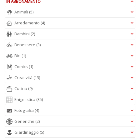
IN ABBONAMENTO
M
M
Animali
(5)
n
Arredamento
(4)
+
D
Bambini
(2)
Benessere
(3)
Bici
(1)
Comics
(1)
Creatività
(13)
A
L
Cucina
(9)
O
Enigmistica
(35)
C
n
Fotografia
(4)
Generiche
(2)
Giardinaggio
(5)