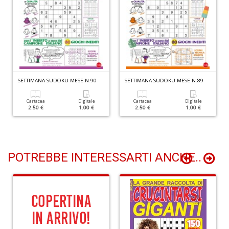
Q
d
st
SETTIMANA SUDOKU MESE N.90
SETTIMANA SUDOKU MESE N.89
H
Q
Cartacea
Digitale
Cartacea
Digitale
n
2.50 €
1.00 €
2.50 €
1.00 €
+
D
POTREBBE INTERESSARTI ANCHE..
Il
M
C