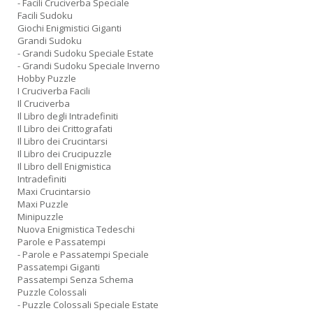
- Facili Cruciverba Speciale
Facili Sudoku
Giochi Enigmistici Giganti
Grandi Sudoku
- Grandi Sudoku Speciale Estate
- Grandi Sudoku Speciale Inverno
Hobby Puzzle
I Cruciverba Facili
Il Cruciverba
Il Libro degli Intradefiniti
Il Libro dei Crittografati
Il Libro dei Crucintarsi
Il Libro dei Crucipuzzle
Il Libro dell Enigmistica
Intradefiniti
Maxi Crucintarsio
Maxi Puzzle
Minipuzzle
Nuova Enigmistica Tedeschi
Parole e Passatempi
- Parole e Passatempi Speciale
Passatempi Giganti
Passatempi Senza Schema
Puzzle Colossali
- Puzzle Colossali Speciale Estate