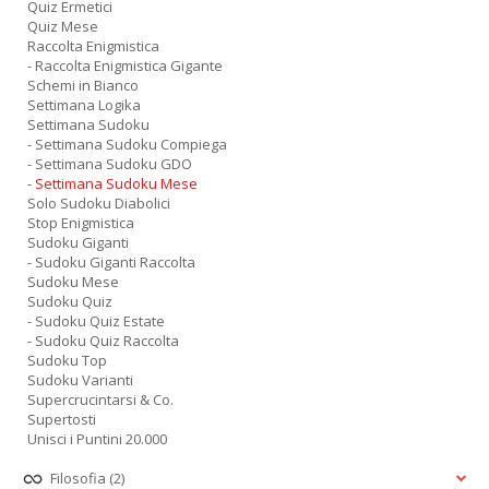
Quiz Ermetici
Quiz Mese
Raccolta Enigmistica
- Raccolta Enigmistica Gigante
Schemi in Bianco
Settimana Logika
Settimana Sudoku
- Settimana Sudoku Compiega
- Settimana Sudoku GDO
- Settimana Sudoku Mese
Solo Sudoku Diabolici
Stop Enigmistica
Sudoku Giganti
- Sudoku Giganti Raccolta
Sudoku Mese
Sudoku Quiz
- Sudoku Quiz Estate
- Sudoku Quiz Raccolta
Sudoku Top
Sudoku Varianti
Supercrucintarsi & Co.
Supertosti
Unisci i Puntini 20.000
Filosofia
(2)