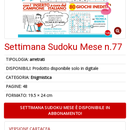
A
p
u
a
M
Settimana Sudoku Mese n.77
C
TIPOLOGIA:
arretrati
DISPONIBILI:
Prodotto disponibile solo in digitale
CATEGORIA:
Enigmistica
A
a
PAGINE: 48
G
FORMATO: 19.5 × 24 cm
S
SETTIMANA SUDOKU MESE È DISPONIBILE IN
ABBONAMENTO!
VERSIONE CARTACEA