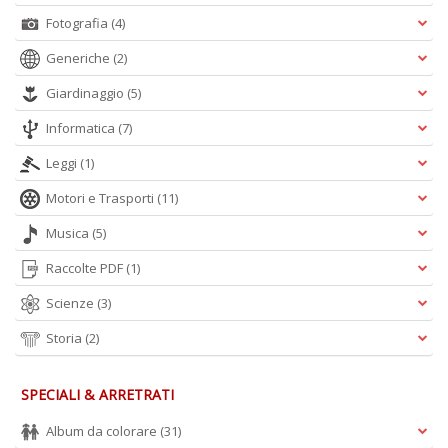
Fotografia
(4)
Generiche
(2)
A
L
Giardinaggio
(5)
O
Informatica
(7)
C
n
Leggi
(1)
Motori e Trasporti
(11)
Musica
(5)
Raccolte PDF
(1)
Scienze
(3)
Storia
(2)
SPECIALI & ARRETRATI
Album da colorare
(31)