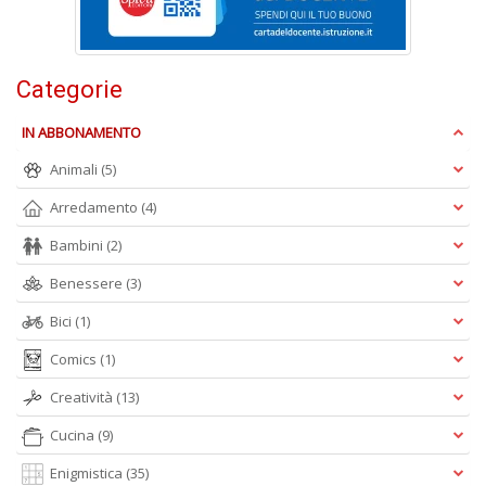
Ul
M
M
n
Categorie
+
D
IN ABBONAMENTO
Animali
(5)
Arredamento
(4)
C
Bambini
(2)
di
c
Benessere
(3)
W
V
Bici
(1)
n
Comics
(1)
+
D
Creatività
(13)
Cucina
(9)
Enigmistica
(35)