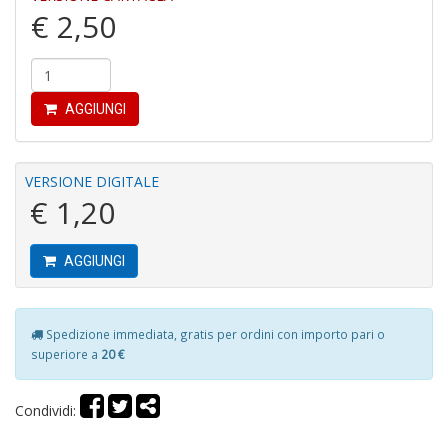
€ 2,50
A
AGGIUNGI
VERSIONE DIGITALE
S
€ 1,20
2
M
C
AGGIUNGI
n
+
D
Spedizione immediata, gratis per ordini con importo pari o
superiore a
20 €
Condividi:
M
di