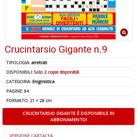
A
di
a
a
Crucintarsio Gigante n.9
B
d
TIPOLOGIA:
arretrati
DISPONIBILI:
Solo 2 copie disponibili
CATEGORIA:
Enigmistica
PAGINE: 64
FORMATO: 21 × 28 cm
A
CRUCINTARSIO GIGANTE È DISPONIBILE IN
à
ABBONAMENTO!
M
D
VERSIONE CARTACEA
C