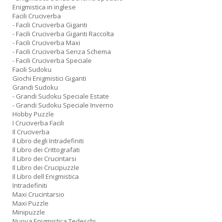
Enigmistica in inglese
Facili Cruciverba
- Facili Cruciverba Giganti
- Facili Cruciverba Giganti Raccolta
- Facili Cruciverba Maxi
- Facili Cruciverba Senza Schema
- Facili Cruciverba Speciale
Facili Sudoku
Giochi Enigmistici Giganti
Grandi Sudoku
- Grandi Sudoku Speciale Estate
- Grandi Sudoku Speciale Inverno
Hobby Puzzle
I Cruciverba Facili
Il Cruciverba
Il Libro degli Intradefiniti
Il Libro dei Crittografati
Il Libro dei Crucintarsi
Il Libro dei Crucipuzzle
Il Libro dell Enigmistica
Intradefiniti
Maxi Crucintarsio
Maxi Puzzle
Minipuzzle
Nuova Enigmistica Tedeschi