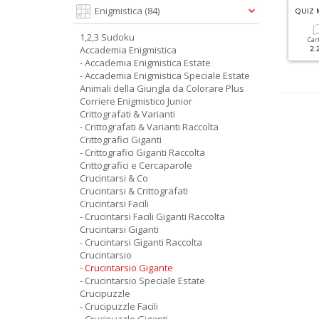
G
RANDI SUDOKU SPECIALE ESTATE N.2
Enigmistica
(84)
GRANDI SUDOKU N.87
QUIZ 
1,2,3 Sudoku
Cartacea
Digitale
Cartacea
Digitale
Car
Accademia Enigmistica
3.50 €
1.90 €
3.50 €
1.50 €
2.
- Accademia Enigmistica Estate
- Accademia Enigmistica Speciale Estate
Animali della Giungla da Colorare Plus
Corriere Enigmistico Junior
Crittografati & Varianti
- Crittografati & Varianti Raccolta
Crittografici Giganti
- Crittografici Giganti Raccolta
Crittografici e Cercaparole
Crucintarsi & Co
Crucintarsi & Crittografati
Crucintarsi Facili
- Crucintarsi Facili Giganti Raccolta
Crucintarsi Giganti
- Crucintarsi Giganti Raccolta
Crucintarsio
- Crucintarsio Gigante
- Crucintarsio Speciale Estate
Crucipuzzle
- Crucipuzzle Facili