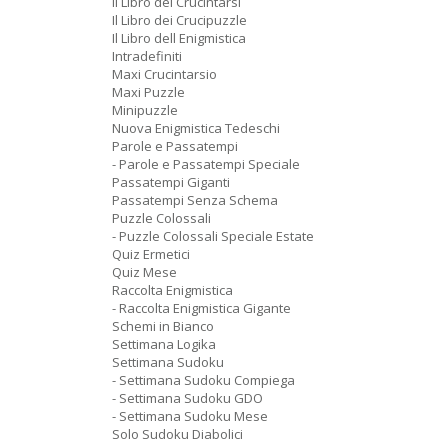
Il Libro dei Crucintarsi
Il Libro dei Crucipuzzle
Il Libro dell Enigmistica
Intradefiniti
Maxi Crucintarsio
Maxi Puzzle
Minipuzzle
Nuova Enigmistica Tedeschi
Parole e Passatempi
- Parole e Passatempi Speciale
Passatempi Giganti
Passatempi Senza Schema
Puzzle Colossali
- Puzzle Colossali Speciale Estate
Quiz Ermetici
Quiz Mese
Raccolta Enigmistica
- Raccolta Enigmistica Gigante
Schemi in Bianco
Settimana Logika
Settimana Sudoku
- Settimana Sudoku Compiega
- Settimana Sudoku GDO
- Settimana Sudoku Mese
Solo Sudoku Diabolici