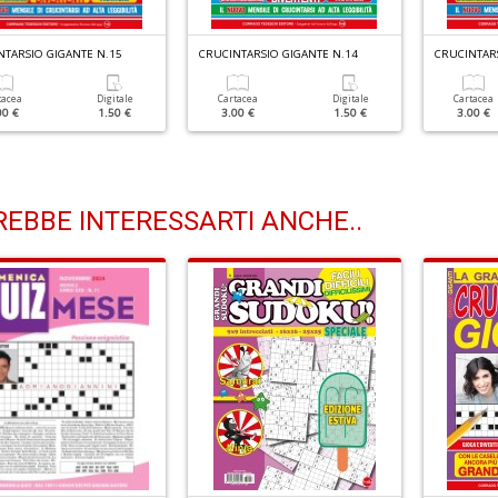
NTARSIO GIGANTE N.15
CRUCINTARSIO GIGANTE N.14
CRUCINTARS
tacea
Digitale
Cartacea
Digitale
Cartacea
00 €
1.50 €
3.00 €
1.50 €
3.00 €
EBBE INTERESSARTI ANCHE..