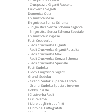
- Crucipuzzle Giganti
- Crucipuzzle Giganti Raccolta
Cruciverba Segreti
Domenica Quiz
Enigmistica Mese
Enigmistica Senza Schema
- Enigmistica Senza Schema Gigante
- Enigmistica Senza Schema Speciale
Enigmistica in inglese
Facili Cruciverba
- Facili Cruciverba Giganti
- Facili Cruciverba Giganti Raccolta
- Facili Cruciverba Maxi
- Facili Cruciverba Senza Schema
- Facili Cruciverba Speciale
Facili Sudoku
Giochi Enigmistici Giganti
Grandi Sudoku
- Grandi Sudoku Speciale Estate
- Grandi Sudoku Speciale Inverno
Hobby Puzzle
I Cruciverba Facili
Il Cruciverba
Il Libro degli Intradefiniti
Il Libro dei Crittografati