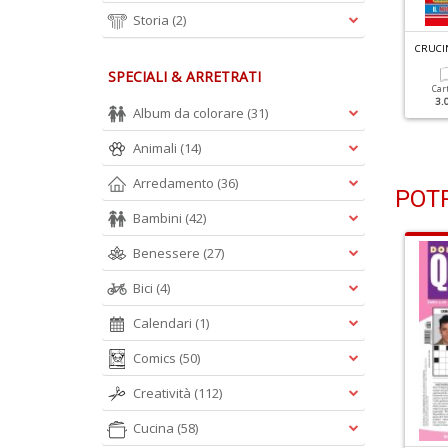
Storia
(2)
RUCINTARSIO GIGANTE N.2
CRUCINTARSIO GIGANTE N.1
CRUCI
SPECIALI & ARRETRATI
Cartacea
Digitale
Cartacea
Digitale
Car
2.00 €
1.00 €
2.00 €
1.00 €
3.
Album da colorare
(31)
Animali
(14)
Arredamento
(36)
POTR
Bambini
(42)
Benessere
(27)
Bici
(4)
Calendari
(1)
Comics
(50)
Creatività
(112)
Cucina
(58)