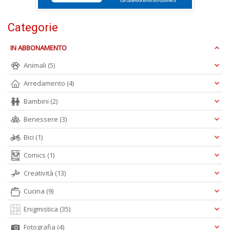
E
Categorie
S
S
IN ABBONAMENTO
n
+
Animali
(5)
D
Arredamento
(4)
Bambini
(2)
Benessere
(3)
Bici
(1)
Comics
(1)
A
L
Creatività
(13)
O
C
Cucina
(9)
n
Enigmistica
(35)
Fotografia
(4)