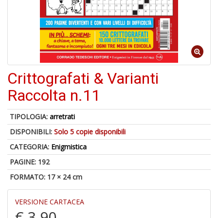
A
a
a
Cr
Crittografati & Varianti
e
C
Raccolta n.11
TIPOLOGIA:
arretrati
DISPONIBILI:
Solo 5 copie disponibili
5
CATEGORIA:
Enigmistica
n
PAGINE: 192
in
di
FORMATO: 17 × 24 cm
VERSIONE CARTACEA
€ 3,90