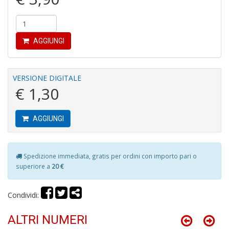
AGGIUNGI
Y
&
M
C
VERSIONE DIGITALE
R
€ 1,30
P
(d
n
AGGIUNGI
+
D
Spedizione immediata, gratis per ordini con importo pari o
superiore a
20 €
M
Condividi:
T
R
ALTRI NUMERI
S
n