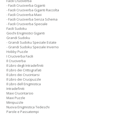
Facili Cruciverba
- Facili Cruciverba Giganti
- Facili Cruciverba Giganti Raccolta
- Facili Cruciverba Maxi
- Facili Cruciverba Senza Schema
- Facili Cruciverba Speciale
Facili Sudoku
Giochi Enigmistici Giganti
Grandi Sudoku
- Grandi Sudoku Speciale Estate
- Grandi Sudoku Speciale Inverno
Hobby Puzzle
I Cruciverba Facili
Il Cruciverba
Il Libro degli Intradefiniti
Il Libro dei Crittografati
Il Libro dei Crucintarsi
Il Libro dei Crucipuzzle
Il Libro dell Enigmistica
Intradefiniti
Maxi Crucintarsio
Maxi Puzzle
Minipuzzle
Nuova Enigmistica Tedeschi
Parole e Passatempi