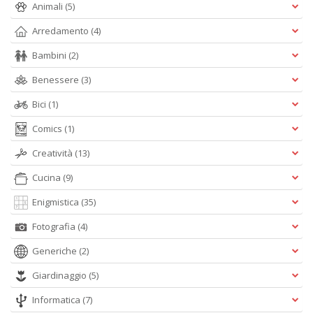
Animali
(5)
n
+
Arredamento
(4)
D
Bambini
(2)
Benessere
(3)
Bici
(1)
M
Comics
(1)
in
s
Creatività
(13)
C
T
Cucina
(9)
n
+
Enigmistica
(35)
D
Fotografia
(4)
Generiche
(2)
Giardinaggio
(5)
Informatica
(7)