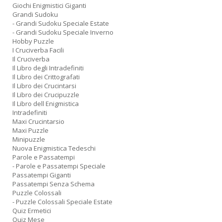
Giochi Enigmistici Giganti
Grandi Sudoku
- Grandi Sudoku Speciale Estate
- Grandi Sudoku Speciale Inverno
Hobby Puzzle
I Cruciverba Facili
Il Cruciverba
Il Libro degli Intradefiniti
Il Libro dei Crittografati
Il Libro dei Crucintarsi
Il Libro dei Crucipuzzle
Il Libro dell Enigmistica
Intradefiniti
Maxi Crucintarsio
Maxi Puzzle
Minipuzzle
Nuova Enigmistica Tedeschi
Parole e Passatempi
- Parole e Passatempi Speciale
Passatempi Giganti
Passatempi Senza Schema
Puzzle Colossali
- Puzzle Colossali Speciale Estate
Quiz Ermetici
Quiz Mese