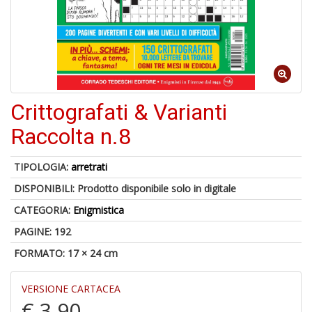
o
1
Crittografati & Varianti
n
in
Raccolta n.8
di
TIPOLOGIA:
arretrati
DISPONIBILI:
Prodotto disponibile solo in digitale
CATEGORIA:
Enigmistica
PAGINE: 192
6
FORMATO: 17 × 24 cm
f
+
VERSIONE CARTACEA
di
€ 3,90
in