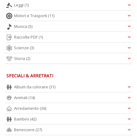
Leggi
(1)
A
L
Motori e Trasporti
(11)
O
C
Musica
(5)
n
Raccolte PDF
(1)
Scienze
(3)
Storia
(2)
SPECIALI & ARRETRATI
Album da colorare
(31)
Animali
(14)
Arredamento
(36)
Bambini
(42)
Benessere
(27)