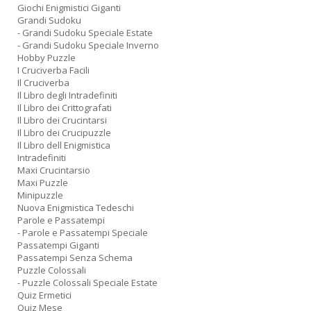
Giochi Enigmistici Giganti
Grandi Sudoku
- Grandi Sudoku Speciale Estate
- Grandi Sudoku Speciale Inverno
Hobby Puzzle
I Cruciverba Facili
Il Cruciverba
Il Libro degli Intradefiniti
Il Libro dei Crittografati
Il Libro dei Crucintarsi
Il Libro dei Crucipuzzle
Il Libro dell Enigmistica
Intradefiniti
Maxi Crucintarsio
Maxi Puzzle
Minipuzzle
Nuova Enigmistica Tedeschi
Parole e Passatempi
- Parole e Passatempi Speciale
Passatempi Giganti
Passatempi Senza Schema
Puzzle Colossali
- Puzzle Colossali Speciale Estate
Quiz Ermetici
Quiz Mese