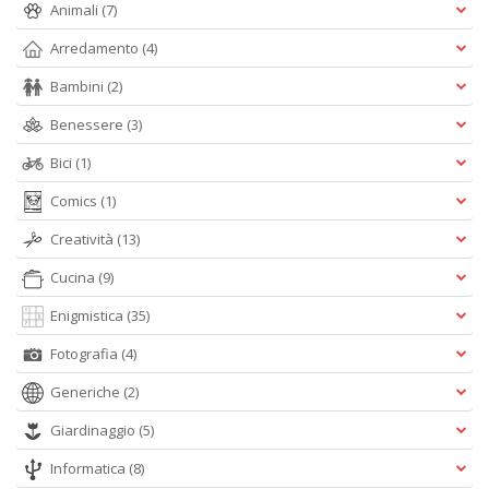
Animali
(7)
Arredamento
(4)
Cr
Bambini
(2)
&
V
Benessere
(3)
n
+
Bici
(1)
D
Comics
(1)
Creatività
(13)
Cucina
(9)
Enigmistica
(35)
Fotografia
(4)
A
L
Generiche
(2)
O
C
Giardinaggio
(5)
n
Informatica
(8)