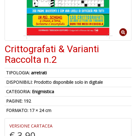
1
n
in
di
Crittografati & Varianti
Raccolta n.2
TIPOLOGIA:
arretrati
A
di
DISPONIBILI:
Prodotto disponibile solo in digitale
a
a
CATEGORIA:
Enigmistica
L
PAGINE: 192
P
FORMATO: 17 × 24 cm
VERSIONE CARTACEA
€ 3,90