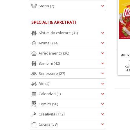
Storia
(2)
SPECIALI & ARRETRATI
Album da colorare
(31)
Animali
(14)
Arredamento
(36)
L
AVORI ARTISTICI ALL'UNCINETTO N.28
M
OTIVI PIÙ BELLI A PUNTO CROCE N.51
Bambini
(42)
Cartacea
Cartacea
Car
4.20 €
4.50 €
4.
Benessere
(27)
Bici
(4)
Calendari
(1)
Comics
(50)
Creatività
(112)
Cucina
(58)