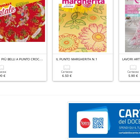
M
OTIVI PIÙ BELLI A PUNTO CROCE N.54
IL PUNTO MARGHERITA N.1
tacea
Cartacea
Cartacea
90 €
6.50 €
5.90 €