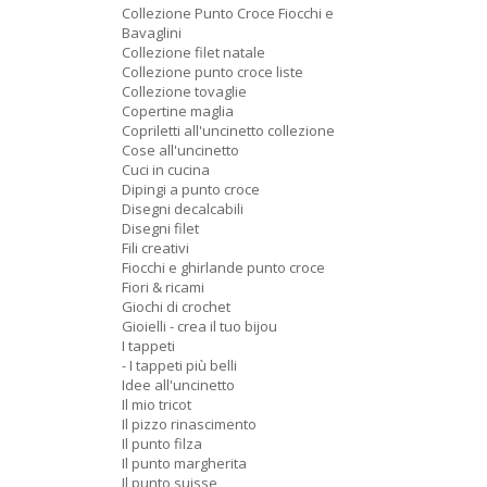
Collezione Punto Croce Fiocchi e
Bavaglini
Collezione filet natale
Collezione punto croce liste
Collezione tovaglie
Copertine maglia
Copriletti all'uncinetto collezione
Cose all'uncinetto
Cuci in cucina
Dipingi a punto croce
Disegni decalcabili
Disegni filet
Fili creativi
Fiocchi e ghirlande punto croce
Fiori & ricami
Giochi di crochet
Gioielli - crea il tuo bijou
I tappeti
- I tappeti più belli
Idee all'uncinetto
Il mio tricot
Il pizzo rinascimento
Il punto filza
Il punto margherita
Il punto suisse