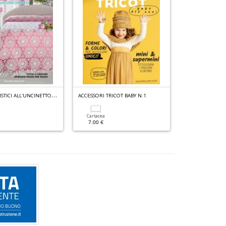
L
AVORI ARTISTICI ALL'UNCINETTO N.44
ACCESSORI TRICOT BABY N.1
Cartacea
Cartacea
7.00 €
7.90 €