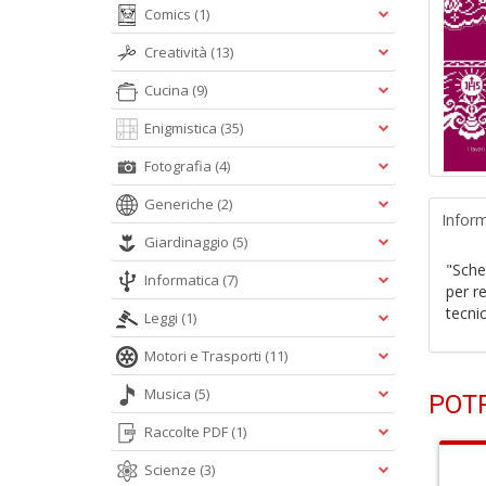
Comics
(1)
Creatività
(13)
Cucina
(9)
Enigmistica
(35)
Fotografia
(4)
Generiche
(2)
Inform
Giardinaggio
(5)
"Schem
Informatica
(7)
per re
tecnic
Leggi
(1)
Motori e Trasporti
(11)
Musica
(5)
POTR
Raccolte PDF
(1)
Scienze
(3)