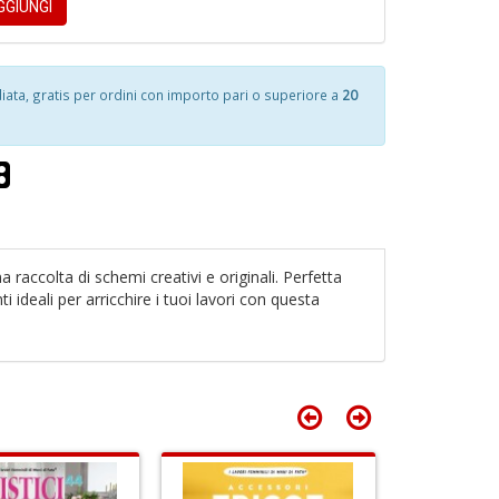
GIUNGI
D
C
Fa
n
+
ta, gratis per ordini con importo pari o superiore a
20
D
4
n
H
in
S
di
n
+
D
I
L
P
 raccolta di schemi creativi e originali. Perfetta
C
ti ideali per arricchire i tuoi lavori con questa
4
n
n
+
T
in
D
H
di
S
n
+
D