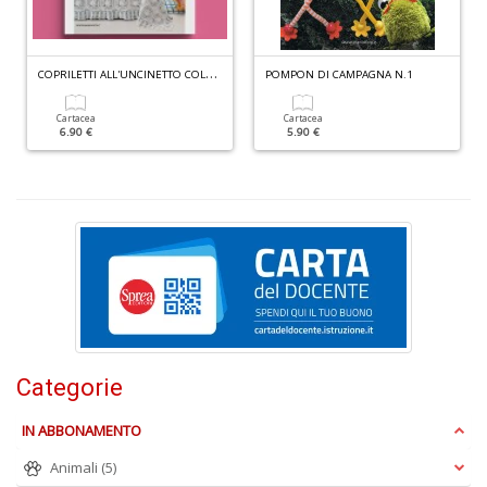
C
OPRILETTI ALL'UNCINETTO COLLEZIONE N.1
POMPON DI CAMPAGNA N.1
B
Cartacea
Cartacea
6.90 €
5.90 €
cl
L
S
n
+
D
Categorie
P
IN ABBONAMENTO
C
S
Animali
(5)
E