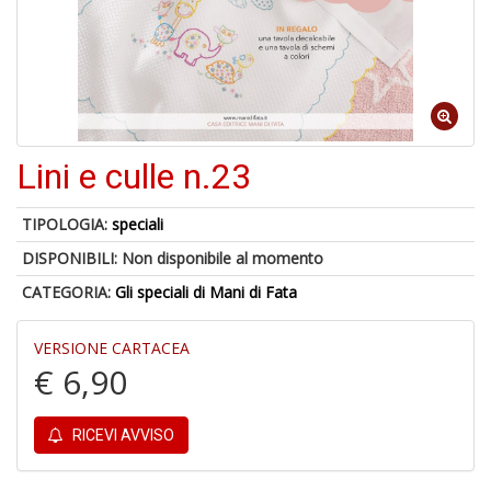
4
n
Lini e culle n.23
in
di
TIPOLOGIA:
speciali
DISPONIBILI:
Non disponibile al momento
CATEGORIA:
Gli speciali di Mani di Fata
U
A
VERSIONE CARTACEA
c
€ 6,90
B
RICEVI AVVISO