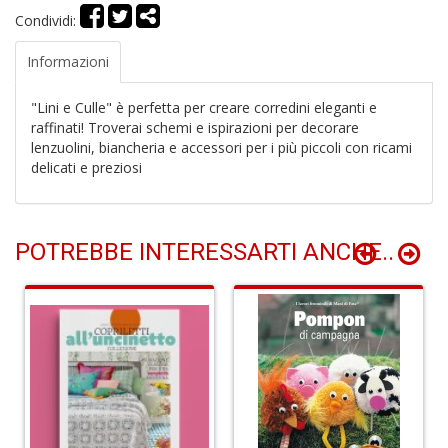
Condividi:
Informazioni
P
f
"Lini e Culle" è perfetta per creare corredini eleganti e
C
raffinati! Troverai schemi e ispirazioni per decorare
T
S
lenzuolini, biancheria e accessori per i più piccoli con ricami
n
delicati e preziosi
+
D
POTREBBE INTERESSARTI ANCHE..
M
M
R
P
(d
n
+
D