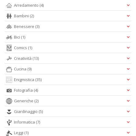
n
Arredamento
(4)
+
D
Bambini
(2)
Benessere
(3)
Bici
(1)
Comics
(1)
M
di
Creatività
(13)
F
n
Cucina
(9)
+
D
Enigmistica
(35)
Fotografia
(4)
Generiche
(2)
Giardinaggio
(5)
M
B
Informatica
(7)
T
G
Leggi
(1)
n