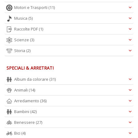
+
Motori e Trasporti
(11)
D
Musica
(5)
Raccolte PDF
(1)
Scienze
(3)
Storia
(2)
A
SPECIALI & ARRETRATI
L
O
Album da colorare
(31)
C
n
Animali
(14)
Arredamento
(36)
Bambini
(42)
Benessere
(27)
Bici
(4)