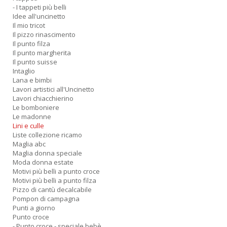
- I tappeti più belli
Idee all'uncinetto
Il mio tricot
Il pizzo rinascimento
Il punto filza
Il punto margherita
Il punto suisse
Intaglio
Lana e bimbi
Lavori artistici all'Uncinetto
Lavori chiacchierino
Le bomboniere
Le madonne
Lini e culle
Liste collezione ricamo
Maglia abc
Maglia donna speciale
Moda donna estate
Motivi più belli a punto croce
Motivi più belli a punto filza
Pizzo di cantù decalcabile
Pompon di campagna
Punti a giorno
Punto croce
- Punto croce - speciale bebè