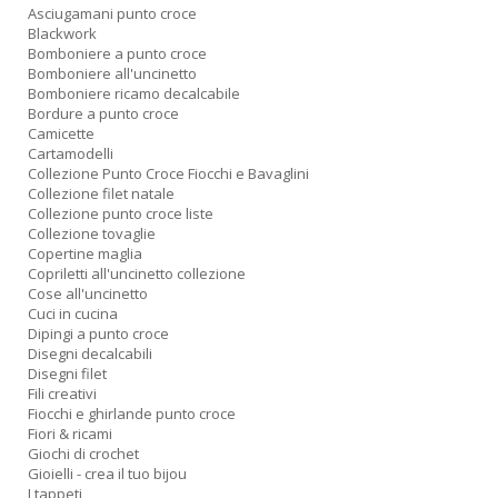
Asciugamani punto croce
Blackwork
Bomboniere a punto croce
Bomboniere all'uncinetto
Bomboniere ricamo decalcabile
Bordure a punto croce
Camicette
Cartamodelli
Collezione Punto Croce Fiocchi e Bavaglini
Collezione filet natale
Collezione punto croce liste
Collezione tovaglie
Copertine maglia
Copriletti all'uncinetto collezione
Cose all'uncinetto
Cuci in cucina
Dipingi a punto croce
Disegni decalcabili
Disegni filet
Fili creativi
Fiocchi e ghirlande punto croce
Fiori & ricami
Giochi di crochet
Gioielli - crea il tuo bijou
I tappeti