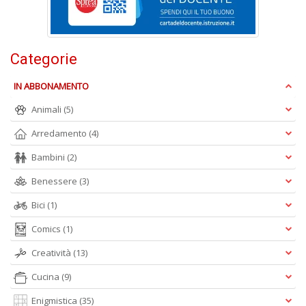
Categorie
C
IN ABBONAMENTO
n
+
Animali
(5)
D
Arredamento
(4)
Bambini
(2)
Benessere
(3)
D
Q
Bici
(1)
n
+
Comics
(1)
D
Creatività
(13)
Cucina
(9)
Enigmistica
(35)