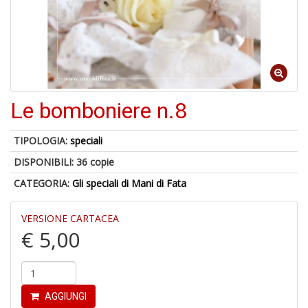
1
n
c
c
di
in
o
Le bomboniere n.8
TIPOLOGIA:
speciali
DISPONIBILI:
36 copie
5
n
CATEGORIA:
Gli speciali di Mani di Fata
in
di
VERSIONE CARTACEA
€ 5,00
AGGIUNGI