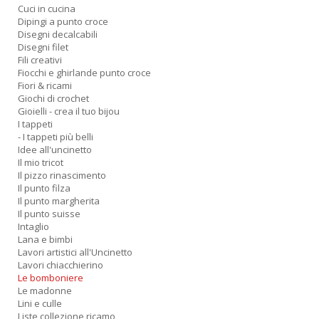
Cuci in cucina
Dipingi a punto croce
Disegni decalcabili
Disegni filet
Fili creativi
Fiocchi e ghirlande punto croce
Fiori & ricami
Giochi di crochet
Gioielli - crea il tuo bijou
I tappeti
- I tappeti più belli
Idee all'uncinetto
Il mio tricot
Il pizzo rinascimento
Il punto filza
Il punto margherita
Il punto suisse
Intaglio
Lana e bimbi
Lavori artistici all'Uncinetto
Lavori chiacchierino
Le bomboniere
Le madonne
Lini e culle
Liste collezione ricamo