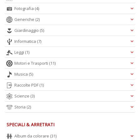
Fotografia
(4)
Generiche
(2)
A
L
Giardinaggio
(5)
O
C
Informatica
(7)
n
Leggi
(1)
Motori e Trasporti
(11)
Musica
(5)
Raccolte PDF
(1)
Scienze
(3)
Storia
(2)
SPECIALI & ARRETRATI
Album da colorare
(31)