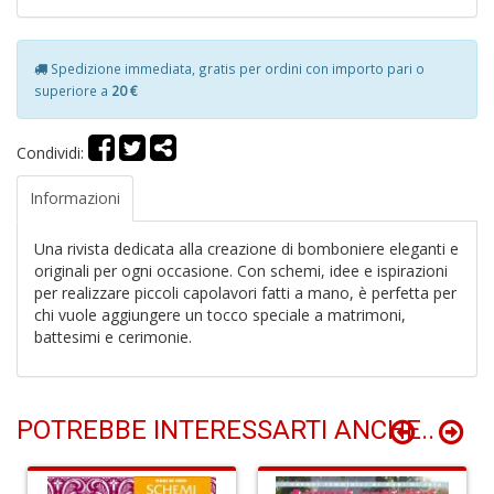
R
P
P
Spedizione immediata, gratis per ordini con importo pari o
S
superiore a
20 €
n
+
D
Condividi:
Informazioni
Una rivista dedicata alla creazione di bomboniere eleganti e
C
originali per ogni occasione. Con schemi, idee e ispirazioni
e
per realizzare piccoli capolavori fatti a mano, è perfetta per
c
chi vuole aggiungere un tocco speciale a matrimoni,
P
battesimi e cerimonie.
M
B
S
n
POTREBBE INTERESSARTI ANCHE..
+
D