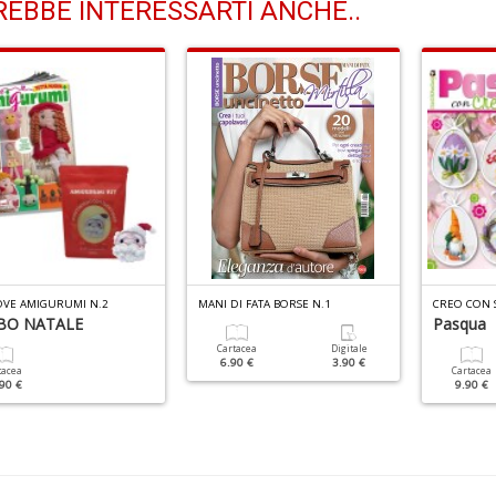
EBBE INTERESSARTI ANCHE..
LOVE AMIGURUMI N.2
MANI DI FATA BORSE N.1
CREO CON S
BO NATALE
Pasqua
Cartacea
Digitale
6.90 €
3.90 €
tacea
Cartacea
90 €
9.90 €