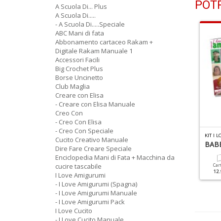
POTR
A Scuola Di... Plus
A Scuola Di.....
- A Scuola Di.....Speciale
ABC Mani di fata
Abbonamento cartaceo Rakam +
Digitale Rakam Manuale 1
Accessori Facili
Big Crochet Plus
Borse Uncinetto
Club Maglia
Creare con Elisa
- Creare con Elisa Manuale
Creo Con
- Creo Con Elisa
- Creo Con Speciale
UTTO UNCINETTO SPECIALE N.6
BIG CROCHET PLUS N.1
KIT I 
Cucito Creativo Manuale
migurumi
20 Progetti Uncinetto + 3
BAB
Dire Fare Creare Speciale
Uncinetti Inclusi
Enciclopedia Mani di Fata + Macchina da
cucire tascabile
Cartacea
Digitale
Car
9.90 €
4.90 €
12.
I Love Amigurumi
Cartacea
12.90 €
- I Love Amigurumi (Spagna)
- I Love Amigurumi Manuale
- I Love Amigurumi Pack
I Love Cucito
- I Love Cucito Manuale