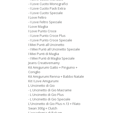
- I Love Cucito Monografici
- I Love Cucito Pack Extra
- I Love Cucito Speciale
I Love Feltro
- I Love Feltro Speciale
I Love Maglia
I Love Punto Croce
- I Love Punto Croce Plus
- I Love Punto Croce Speciale
I Miei Punti all Uncinetto
- I Miei Punti all Uncinetto Speciale
I Miei Punti di Maglia
- I Miei Punti di Maglia Speciale
Jeans Creativemamy
Kit Amigurumi Gatto + Pinguino +
Coniglio
Kit Amigurumi Renna + Babbo Natale
Kit I Love Amigurumi
L Uncinetto di Gio
- L Uncinetto di Gio Macrame
- L Uncinetto di Gio Plus
- L Uncinetto di Gio Speciale
L'Uncinetto di Gio Plus n.13 + Filato
Swan 300g + Clutch
L'accademia di Rakam