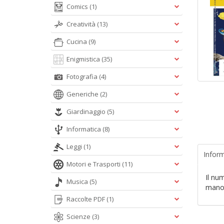
Comics
(1)
Creatività
(13)
Cucina
(9)
Enigmistica
(35)
Fotografia
(4)
Generiche
(2)
Giardinaggio
(5)
Informatica
(8)
Leggi
(1)
Inform
Motori e Trasporti
(11)
Il num
Musica
(5)
mano
Raccolte PDF
(1)
Scienze
(3)