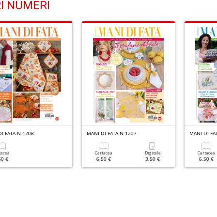
I NUMERI
I FATA N.1208
MANI DI FATA N.1207
MANI DI FA
tacea
Cartacea
Digitale
Cartacea
50 €
6.50 €
3.50 €
6.50 €