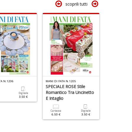
scoprili tutti
It
L
n
+
D
TA N.1206
MANI DI FATA N.1205
MANI DI FATA N.
SPECIALE ROSE Stile
Mani Di Fat
Romantico Tra Uncinetto
Speciale Bors
Digitale
3.50 €
E Intaglio
Cartacea
6.50 €
Cartacea
Digitale
6.50 €
3.50 €