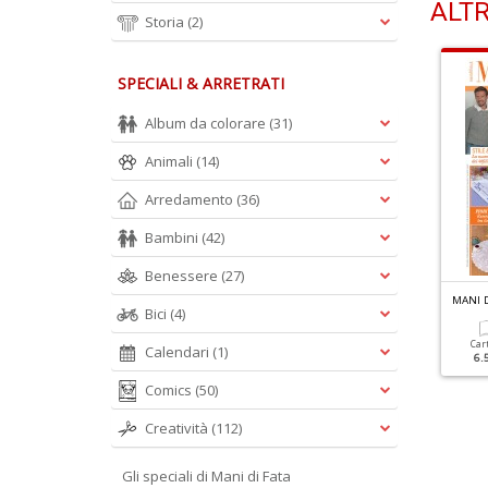
ALTR
Storia
(2)
SPECIALI & ARRETRATI
Album da colorare
(31)
Animali
(14)
Arredamento
(36)
Bambini
(42)
Benessere
(27)
ANI DI FATA N.1195
MANI DI FATA N.1194
MANI D
Bici
(4)
Cartacea
Digitale
Cartacea
Digitale
Car
Calendari
(1)
6.50 €
3.50 €
6.50 €
3.50 €
6.
Comics
(50)
Creatività
(112)
Gli speciali di Mani di Fata