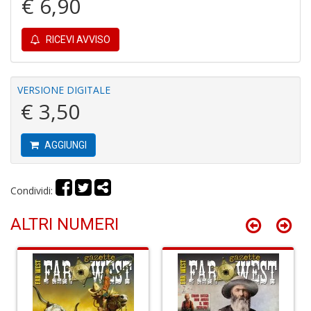
€ 6,90
r
RICEVI AVVISO
VERSIONE DIGITALE
€ 3,50
G
S
S
AGGIUNGI
I
n
+
Condividi:
D
ALTRI NUMERI
P
i
P