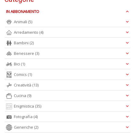
n
+
IN ABBONAMENTO
D
Animali
(5)
Arredamento
(4)
Bambini
(2)
M
Benessere
(3)
in
s
Bici
(1)
C
T
Comics
(1)
n
+
Creatività
(13)
D
Cucina
(9)
Enigmistica
(35)
Fotografia
(4)
Generiche
(2)