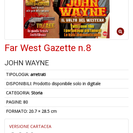
o
1
Far West Gazette n.8
n
in
di
JOHN WAYNE
TIPOLOGIA:
arretrati
DISPONIBILI:
Prodotto disponibile solo in digitale
CATEGORIA:
Storia
PAGINE: 80
6
FORMATO: 20.7 × 28.5 cm
f
+
di
VERSIONE CARTACEA
in