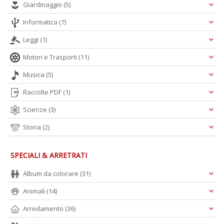
Giardinaggio
(5)
A
L
Informatica
(7)
O
C
Leggi
(1)
n
Motori e Trasporti
(11)
Musica
(5)
Raccolte PDF
(1)
Scienze
(3)
Storia
(2)
SPECIALI & ARRETRATI
Album da colorare
(31)
Animali
(14)
Arredamento
(36)