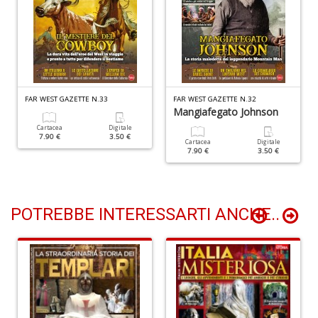
G
n
+
D
FAR WEST GAZETTE N.33
FAR WEST GAZETTE N.32
Mangiafegato Johnson
N
Cartacea
Digitale
7.90 €
3.50 €
C
Cartacea
Digitale
7.90 €
3.50 €
M
n
+
D
POTREBBE INTERESSARTI ANCHE..
I