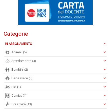
s
t
da
f
C
C
n
Categorie
+
D
IN ABBONAMENTO
Animali
(5)
Arredamento
(4)
Bambini
(2)
Benessere
(3)
A
L
Bici
(1)
O
Comics
(1)
C
n
Creatività
(13)