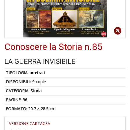
V
lo
Y
Conoscere la Storia n.85
t
di
P
LA GUERRA INVISIBILE
TIPOLOGIA:
arretrati
DISPONIBILI:
9 copie
CATEGORIA:
Storia
U
A
PAGINE: 96
c
B
FORMATO: 20.7 × 28.5 cm
VERSIONE CARTACEA