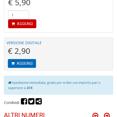
€ 5,90
P
AGGIUNGI
F
C
R
M
VERSIONE DIGITALE
n
€ 2,90
+
D
AGGIUNGI
Spedizione immediata, gratis per ordini con importo pari o
P
superiore a
20 €
M
B
n
Condividi:
+
D
ALTRI NUMERI