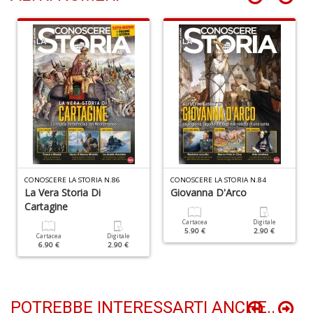
1
P
V
(D
n
+
D
CONOSCERE LA STORIA N.86
CONOSCERE LA STORIA N.84
La Vera Storia Di
Giovanna D'Arco
Cartagine
Cartacea
Digitale
5.90 €
2.90 €
Cartacea
Digitale
6.90 €
2.90 €
E
S
S
n
POTREBBE INTERESSARTI ANCHE..