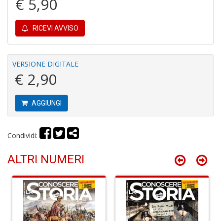
€ 5,90
RICEVI AVVISO
S
VERSIONE DIGITALE
H
€ 2,90
n
+
D
AGGIUNGI
Condividi:
G
P
ALTRI NUMERI
S
n
+
D