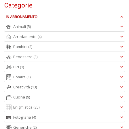
Categorie
B
e
IN ABBONAMENTO
b
in
Animali
(5)
eq
D
Arredamento
(4)
M
Bambini
(2)
n
+
Benessere
(3)
D
Bici
(1)
Comics
(1)
Creatività
(13)
Cucina
(9)
A
Enigmistica
(35)
L
Fotografia
(4)
O
C
Generiche
(2)
n