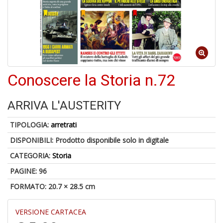
Il
M
Conoscere la Storia n.72
c
t
di
ARRIVA L'AUSTERITY
P
TIPOLOGIA:
arretrati
DISPONIBILI:
Prodotto disponibile solo in digitale
CATEGORIA:
Storia
1
PAGINE: 96
n
FORMATO: 20.7 × 28.5 cm
in
di
VERSIONE CARTACEA