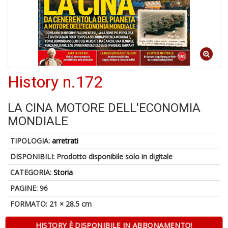
A
di
a
History n.172
a
pi
p
LA CINA MOTORE DELL'ECONOMIA
fr
a
MONDIALE
a
TIPOLOGIA:
arretrati
DISPONIBILI:
Prodotto disponibile solo in digitale
CATEGORIA:
Storia
PAGINE: 96
FORMATO: 21 × 28.5 cm
P
HISTORY È DISPONIBILE IN ABBONAMENTO!