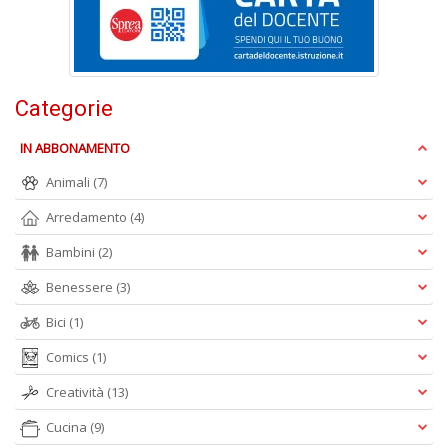
B
I
L
C
n
Categorie
+
D
IN ABBONAMENTO
Animali
(7)
Arredamento
(4)
B
Bambini
(2)
B
d
Benessere
(3)
e
n
Bici
(1)
+
Comics
(1)
D
Creatività
(13)
Cucina
(9)