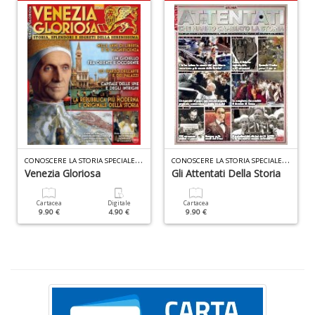
D
T
ci
l
C
ONOSCERE LA STORIA SPECIALE N.11
C
ONOSCERE LA STORIA SPECIALE N.6
L
Venezia Gloriosa
Gli Attentati Della Storia
M
B
Cartacea
Digitale
Cartacea
n
9.90 €
4.90 €
9.90 €
+
D
S