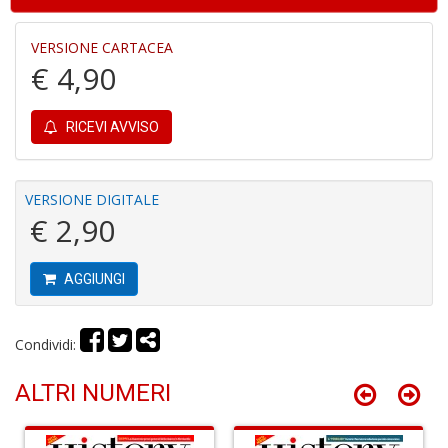
M
6
f
VERSIONE CARTACEA
+
€ 4,90
di
c
RICEVI AVVISO
VERSIONE DIGITALE
€ 2,90
AGGIUNGI
P
R
P
(d
Condividi:
n
+
ALTRI NUMERI
D