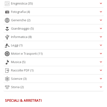
Enigmistica
(35)
Fotografia
(4)
A
Generiche
(2)
L
O
Giardinaggio
(5)
C
n
Informatica
(8)
Leggi
(1)
Motori e Trasporti
(11)
Musica
(5)
Raccolte PDF
(1)
Scienze
(3)
Storia
(2)
SPECIALI & ARRETRATI